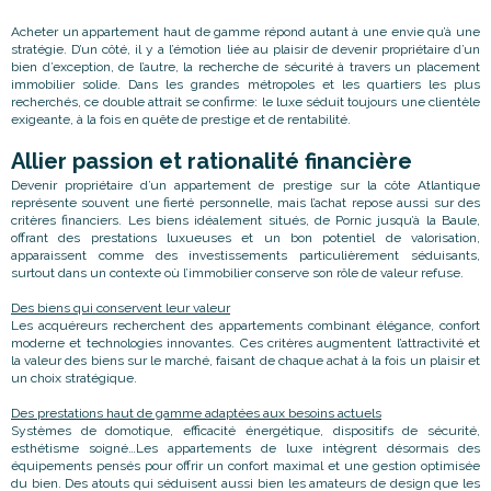
Acheter un appartement haut de gamme répond autant à une envie qu’à une
stratégie. D’un côté, il y a l’émotion liée au plaisir de devenir propriétaire d’un
bien d’exception, de l’autre, la recherche de sécurité à travers un placement
immobilier solide. Dans les grandes métropoles et les quartiers les plus
recherchés, ce double attrait se confirme: le luxe séduit toujours une clientèle
exigeante, à la fois en quête de prestige et de rentabilité.
Allier passion et rationalité financière
Devenir propriétaire d’un appartement de prestige sur la côte Atlantique
représente souvent une fierté personnelle, mais l’achat repose aussi sur des
critères financiers. Les biens idéalement situés, de Pornic jusqu’à la Baule,
offrant des prestations luxueuses et un bon potentiel de valorisation,
apparaissent comme des investissements particulièrement séduisants,
surtout dans un contexte où l’immobilier conserve son rôle de valeur refuse.
Des biens qui conservent leur valeur
Les acquéreurs recherchent des appartements combinant élégance, confort
moderne et technologies innovantes. Ces critères augmentent l’attractivité et
la valeur des biens sur le marché, faisant de chaque achat à la fois un plaisir et
un choix stratégique.
Des prestations haut de gamme adaptées aux besoins actuels
Systèmes de domotique, efficacité énergétique, dispositifs de sécurité,
esthétisme soigné…Les appartements de luxe intègrent désormais des
équipements pensés pour offrir un confort maximal et une gestion optimisée
du bien. Des atouts qui séduisent aussi bien les amateurs de design que les