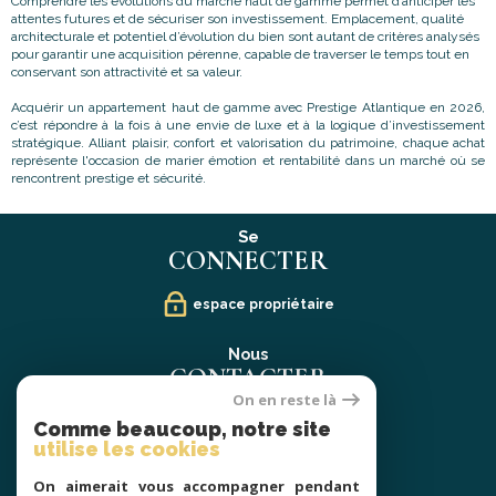
Comprendre les évolutions du marché haut de gamme permet d’anticiper les
attentes futures et de sécuriser son investissement. Emplacement, qualité
architecturale et potentiel d’évolution du bien sont autant de critères analysés
pour garantir une acquisition pérenne, capable de traverser le temps tout en
conservant son attractivité et sa valeur.
Acquérir un appartement haut de gamme avec Prestige Atlantique en 2026,
c’est répondre à la fois à une envie de luxe et à la logique d’investissement
stratégique. Alliant plaisir, confort et valorisation du patrimoine, chaque achat
représente l'occasion de marier émotion et rentabilité dans un marché où se
rencontrent prestige et sécurité.
Se
CONNECTER
espace propriétaire
Nous
CONTACTER
On en reste là
02 40 21 91 13
Comme beaucoup, notre site
contact@prestige-atlantique.fr
utilise les cookies
On aimerait vous accompagner pendant