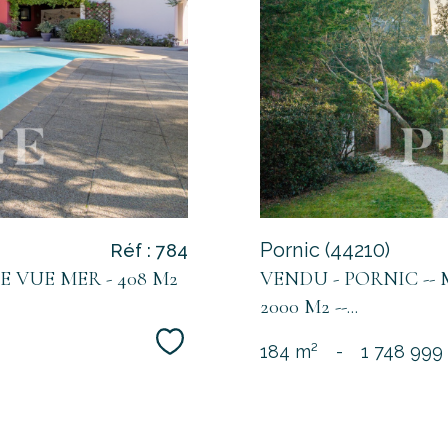
Pornic (44210)
Réf : 784
 VUE MER - 408 M2
VENDU - PORNIC --
2000 M2 --...
Sélectionner
184 m²
-
1 748 999