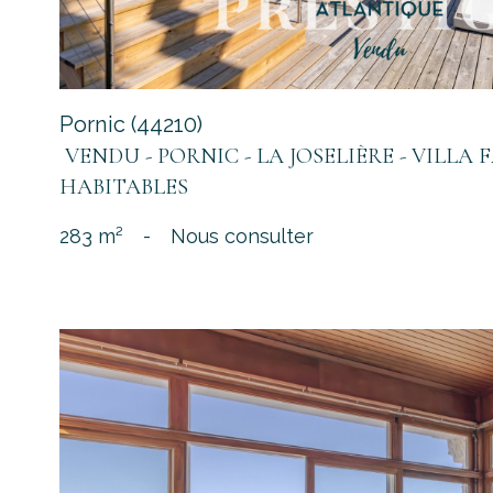
Pornic (44210)
VENDU - PORNIC - LA JOSELIÈRE - VILLA F
HABITABLES
283 m²
-
Nous consulter