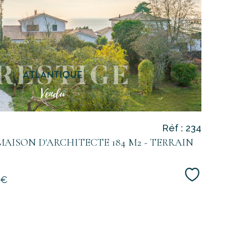
bien
Réf : 234
 MAISON D'ARCHITECTE 184 M2 - TERRAIN
Sélecti
 €