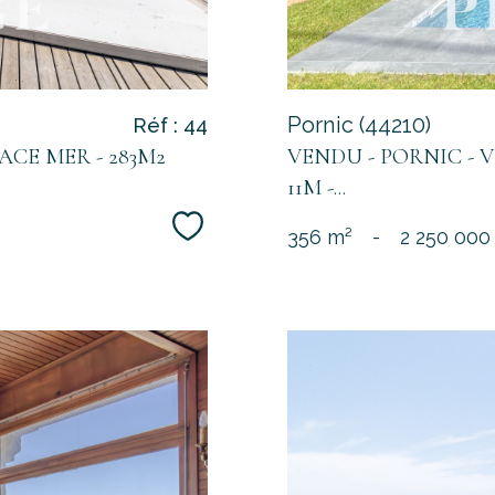
Pornic (44210)
Réf : 44
ACE MER - 283M2
VENDU - PORNIC - V
11M -...
Sélectionner
356 m²
-
2 250 000