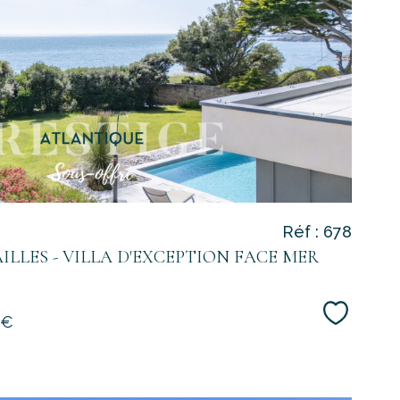
voir le
bien
Réf : 678
AILLES - VILLA D'EXCEPTION FACE MER
Sélecti
 €