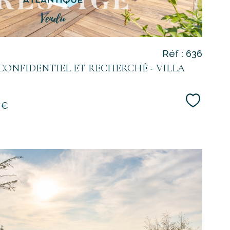
Réf : 636
CONFIDENTIEL ET RECHERCHÉ - VILLA
Sélecti
 €
voir le