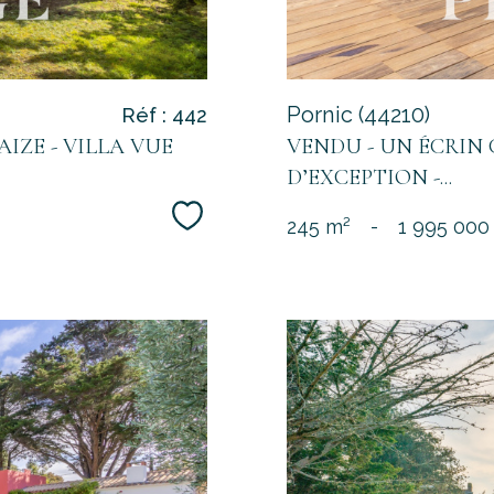
Pornic (44210)
Réf : 442
AIZE - VILLA VUE
VENDU - UN ÉCRIN 
D’EXCEPTION -...
Sélectionner
245 m²
-
1 995 000