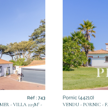
Pornic (44210)
Réf : 743
R - VILLA 225M² -
VENDU - PORNIC - F