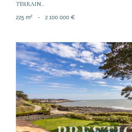
TERRAIN...
225 m²
-
2 100 000 €
voir le
bien