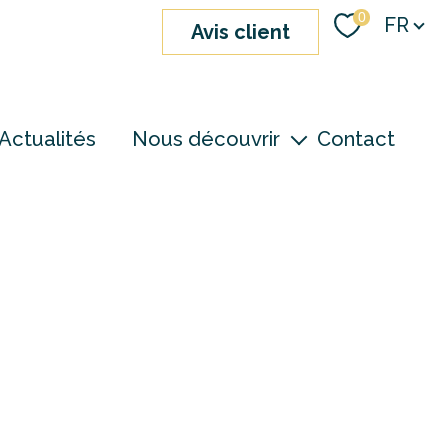
Langue
0
FR
avis client
Actualités
Nous découvrir
Contact
nos agences
notre équipe
devenir consultant