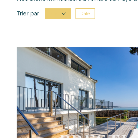
Trier par
Date
Prix
voir le
bien