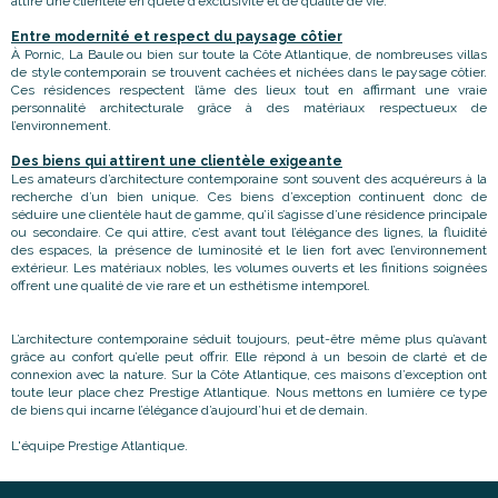
attire une clientèle en quête d’exclusivité et de qualité de vie.
Entre modernité et respect du paysage côtier
À Pornic, La Baule ou bien sur toute la Côte Atlantique, de nombreuses villas
de style contemporain se trouvent cachées et nichées dans le paysage côtier.
Ces résidences respectent l’âme des lieux tout en affirmant une vraie
personnalité architecturale grâce à des matériaux respectueux de
l’environnement.
Des biens qui attirent une clientèle exigeante
Les amateurs d’architecture contemporaine sont souvent des acquéreurs à la
recherche d’un bien unique. Ces biens d’exception continuent donc de
séduire une clientèle haut de gamme, qu’il s’agisse d’une résidence principale
ou secondaire. Ce qui attire, c’est avant tout l’élégance des lignes, la fluidité
des espaces, la présence de luminosité et le lien fort avec l’environnement
extérieur. Les matériaux nobles, les volumes ouverts et les finitions soignées
offrent une qualité de vie rare et un esthétisme intemporel.
L’architecture contemporaine séduit toujours, peut-être même plus qu’avant
grâce au confort qu’elle peut offrir. Elle répond à un besoin de clarté et de
connexion avec la nature. Sur la Côte Atlantique, ces maisons d’exception ont
toute leur place chez Prestige Atlantique. Nous mettons en lumière ce type
de biens qui incarne l’élégance d’aujourd’hui et de demain.
L'équipe Prestige Atlantique.