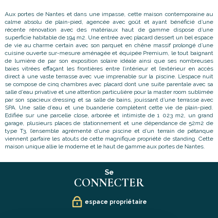
Aux portes de Nantes et dans une impasse, cette maison contemporaine au
calme absolu de plain-pied, agencée avec goût et ayant bénéficié d’une
récente rénovation avec des matériaux haut de gamme dispose d’une
superficie habitable de 194 m2. Une entrée avec placard dessert un bel espace
de vie au charme certain avec son parquet en chêne massif prolongé d’une
cuisine ouverte sur-mesure aménagée et équipée Premium, le tout baignant
de lumière de par son exposition solaire idéale ainsi que ses nombreuses
baies vitrées effaçant les frontières entre l’intérieur et l’extérieur en accès
direct à une vaste terrasse avec vue imprenable sur la piscine. L’espace nuit
se compose de cinq chambres avec placard dont une suite parentale avec sa
salle d’eau privative et une attention particulière pour la master room sublimée
par son spacieux dressing et sa salle de bains, jouissant d’une terrasse avec
SPA. Une salle d’eau et une buanderie complètent cette vie de plain-pied.
Edifiée sur une parcelle close, arborée et intimiste de 1 023 m2, un grand
garage, plusieurs places de stationnement et une dépendance de 52m2 de
type T3, l’ensemble agrémenté d’une piscine et d’un terrain de pétanque
viennent parfaire les atouts de cette magnifique propriété de standing. Cette
maison unique allie le moderne et le haut de gamme aux portes de Nantes.
Se
CONNECTER
espace propriétaire