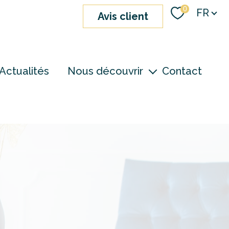
Langue
0
FR
avis client
Actualités
Nous découvrir
Contact
nos agences
notre équipe
devenir consultant
S