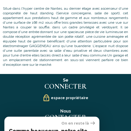
Situé dans l'hyper centre de Nantes, au dernier étage avec ascenseur d'une
copropriété de haut standing (Service conciergerie, salle de sport), cet
appartement aux prestations haut de gamme et aux nombreux rangements
d'une surface de 168 m2 vous offre trois grandes terrasses avec une vue sur
Nantes à couper le souffle, dans un cadre privilégié et verdoyant. Il se
compose d'une entrée donnant sur une spacieuse pièce de vie lumineuse en
double réception agrémentée de son poêle rotatif, une cuisine aménagée et
équipée haut de gamme bénéficiant d'une attention particulière pour son
électroménager GAGGENEAU ainsi qu'une buanderie. L'espace nuit dispose
d'une suite parentale avec sa salle d'eau privative et deux chambres avec
pour l’une d’entre elles l’accès direct à leur salle d'eau commune.Un garage et
un emplacement de stationnement en sous-sol viennent parfaire ce bien
d'exception rare sur le marché.
Se
CONNECTER
espace propriétaire
Nous
CONTACTER
On en reste là
02 40 21 91 13
Comme beaucoup, notre site