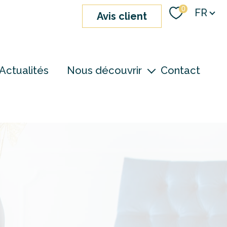
Langue
0
FR
avis client
Actualités
Nous découvrir
Contact
nos agences
notre équipe
devenir consultant
S