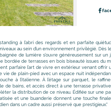
fac
tanding à l’abri des regards et en parfaite quiétud
veaux au sein d’un environnement privilégié. Dès le 
ne) baignée de lumière s’ouvre généreusement sur un 
ée bordée de terrasses en bois biseauté issues du
t parfaire l’art de vivre en extérieur venant offrir
’une vie de plain-pied avec un espace nuit indépend
che à l’italienne. À l’étage sur parquet, le raffi
le de bains, et accès direct à une terrasse privativ
er la distribution de ce niveau. Édifiée sur une par
tisée et une buanderie donnent une touche finale à
idien dans un cadre aussi préservé que prestigieux.“