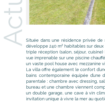
Située dans une résidence privée de s
développe 240 m² habitables sur deux ni
triple réception (salon, séjour, cuisi
vue imprenable sur une piscine chauff
un vaste pool house avec mezzanine vien
La villa offre également le confort d
bains contemporaine équipée d’une dou
parentale : chambre avec dressing, sal
bureau et une chambre viennent complét
un double garage, une cave à vin clima
invitation unique à vivre la mer au quot