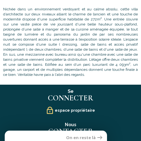
Nichée dans un environnement verdoyant et au calme absolu, cette villa
d’architecte sur deux niveaux alliant le charme de l’ancien et une touche de
modernité dispose d'une superficie habitable de 272m². Une entrée s’ouvre
sur une vaste pièce de vie jouissant d'une belle hauteur sous-plafond,
prolongée d’une salle à manger et de sa cuisine aménagée équipée, le tout
baigné de lumière et du panorama du jardin de par ses nombreuses
ouvertures donnant accès à une terrasse à l’exposition solaire idéale. L’espace
nuit se compose d’une suite ( dressing, salle de bains et accès privatif
indépendant ), de deux chambres, d’une salle de bains et d'une salle de jeux.
En sus, une mezzanine avec bureau ainsi qu'une chambre avec une salle de
bains privative viennent compléter la distribution. L’étage offre deux chambres
et une salle de bains. Edifiée au sein d’un parc luxuriant de 4 093m², un
garage, un carport et de multiples dépendances donnent une touche finale à
ce bien. Véritable havre paix à l'abri des regards.
Se
CONNECTER
espace propriétaire
Nous
CONTACTER
On en reste là