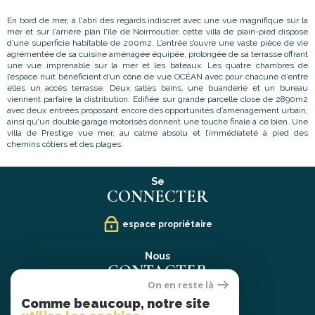
En bord de mer, à l'abri des regards indiscret avec une vue magnifique sur la
mer et sur l'arrière plan l'île de Noirmoutier, cette villa de plain-pied dispose
d’une superficie habitable de 200m2. L’entrée s’ouvre une vaste pièce de vie
agrémentée de sa cuisine aménagée équipée, prolongée de sa terrasse offrant
une vue imprenable sur la mer et les bateaux. Les quatre chambres de
l’espace nuit bénéficient d’un cône de vue OCÉAN avec pour chacune d’entre
elles un accès terrasse. Deux salles bains, une buanderie et un bureau
viennent parfaire la distribution. Edifiée sur grande parcelle close de 2890m2
avec deux entrées proposant encore des opportunités d’aménagement urbain,
ainsi qu'un double garage motorisés donnent une touche finale à ce bien. Une
villa de Prestige vue mer, au calme absolu et l’immédiateté à pied des
chemins côtiers et des plages.
Se
CONNECTER
espace propriétaire
Nous
CONTACTER
On en reste là
02 40 21 91 13
Comme beaucoup, notre site
contact@prestige-atlantique.fr