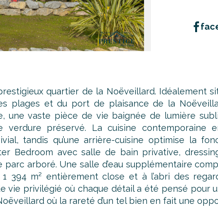
fac
stigieux quartier de la Noëveillard. Idéalement sit
es plages et du port de plaisance de la Noëveilla
rée, une vaste pièce de vie baignée de lumière subl
 de verdure préservé. La cuisine contemporaine 
l, tandis qu’une arrière-cuisine optimise la fonct
r Bedroom avec salle de bain privative, dressin
le parc arboré. Une salle d’eau supplémentaire comp
1 394 m² entièrement close et à l’abri des regard
 de vie privilégié où chaque détail a été pensé pour
oëveillard où la rareté d’un tel bien en fait une opp