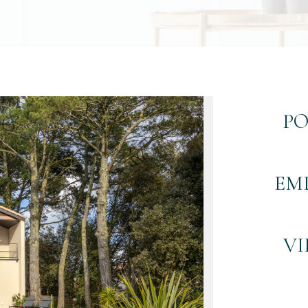
PO
EM
VI