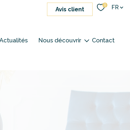
Langue
0
FR
avis client
Actualités
Nous découvrir
Contact
nos agences
notre équipe
devenir consultant
S