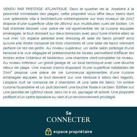
VENDU PAR PRESTIGE ATLANTIQUE. Dans le quartier de la Joselière à la
proximité immédiate des plages, cette propriété vous offre deux biens dont
une splendide villa à l’architecture contemporaine sur trois niveaux de 2017
dispose d’une superficie utile de 280m2 aux multitudes vues de l’océan. Un
hall d’entrée dessert une pièce de vie agrémentée de sa cuisine équipée
aménagée, le tout donnant sur deux terrasses avec pour l’une d’entre elles sa
vue mer. Un espace parental avec dressing et salle de bains privatif ainsi
qu’une aile droite composé de trois chambres et une salle de bains viennent
parfaire ce rez-de-jardin. Au niveau supérieur, un vaste salon prolongé d’une
terrasse à la vue dégagée et prédominante de l’océan permettant d’effacer les
limites entre l’intérieur et l’extérieur, une chambre vient compléter ce niveau.
Au niveau inférieur, un grand garage et un local technique avec une douche
retour de plage. Une maison d’amis disposant d’une superficie habitables de
70m² propose une pièce de vie lumineuse agrémentée d’une cuisine
aménagée équipée, le tout donnant sur une terrasse à l’abris des regards.
L’espace nuit se compose de 2 chambres et une salle de bains. Un arrière
cuisine/buanderie et un puit donnent une touche finale à ce bien. Édifiée sur
une parcelle de 1567m2 close, sans vis à vis, paysager et arboré. Une propriété
profitant d’un cadre balnéaire au sein d’un environnement privilégié.
Se
CONNECTER
espace propriétaire