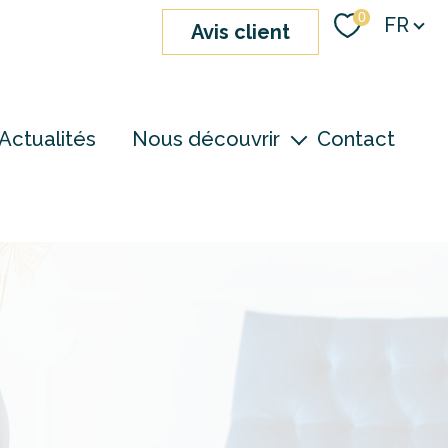
Langue
0
FR
avis client
Actualités
Nous découvrir
Contact
nos agences
notre équipe
devenir consultant
S