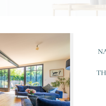
NA
TH