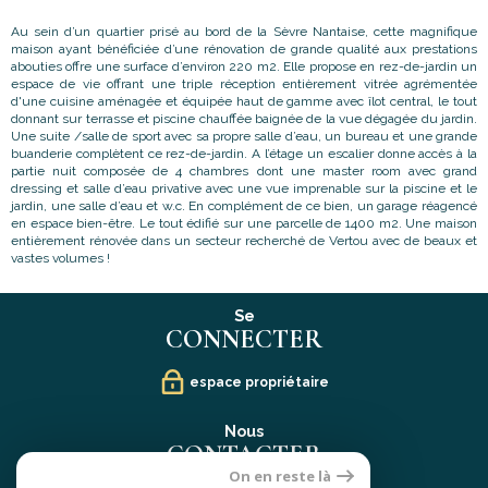
Au sein d’un quartier prisé au bord de la Sèvre Nantaise, cette magnifique
maison ayant bénéficiée d’une rénovation de grande qualité aux prestations
abouties offre une surface d’environ 220 m2. Elle propose en rez-de-jardin un
espace de vie offrant une triple réception entièrement vitrée agrémentée
d'une cuisine aménagée et équipée haut de gamme avec îlot central, le tout
donnant sur terrasse et piscine chauffée baignée de la vue dégagée du jardin.
Une suite /salle de sport avec sa propre salle d’eau, un bureau et une grande
buanderie complètent ce rez-de-jardin. A l’étage un escalier donne accès à la
partie nuit composée de 4 chambres dont une master room avec grand
dressing et salle d’eau privative avec une vue imprenable sur la piscine et le
jardin, une salle d’eau et w.c. En complément de ce bien, un garage réagencé
en espace bien-être. Le tout édifié sur une parcelle de 1400 m2. Une maison
entièrement rénovée dans un secteur recherché de Vertou avec de beaux et
vastes volumes !
Se
CONNECTER
espace propriétaire
Nous
CONTACTER
On en reste là