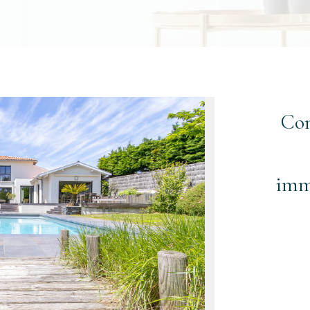
Com
immo