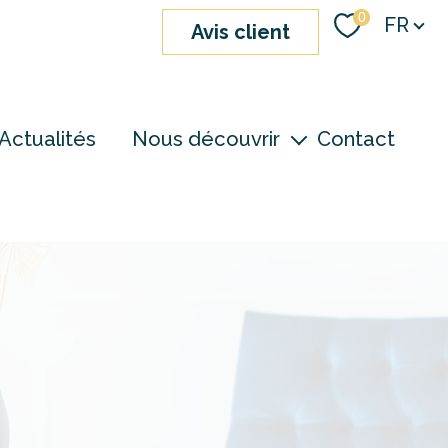
Langue
0
FR
avis client
Actualités
Nous découvrir
Contact
nos agences
notre équipe
devenir consultant
S