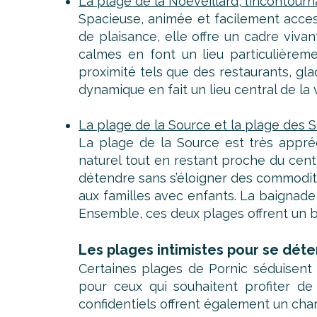
La plage de la Noëveillard, l’incontourn
Spacieuse, animée et facilement access
de plaisance, elle offre un cadre viva
calmes en font un lieu particulière
proximité tels que des restaurants, gl
dynamique en fait un lieu central de la v
La plage de la Source et la plage des S
La plage de la Source est très appré
naturel tout en restant proche du centr
détendre sans s’éloigner des commodité
aux familles avec enfants. La baignade y
Ensemble, ces deux plages offrent un bo
Les plages intimistes pour se déten
Certaines plages de Pornic séduisent 
pour ceux qui souhaitent profiter de
confidentiels offrent également un cha