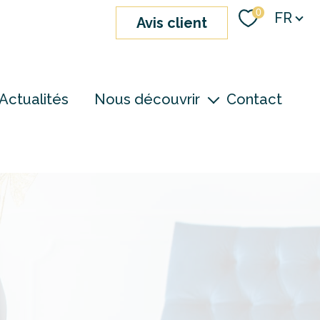
Langue
0
FR
avis client
Actualités
Nous découvrir
Contact
nos agences
notre équipe
devenir consultant
S