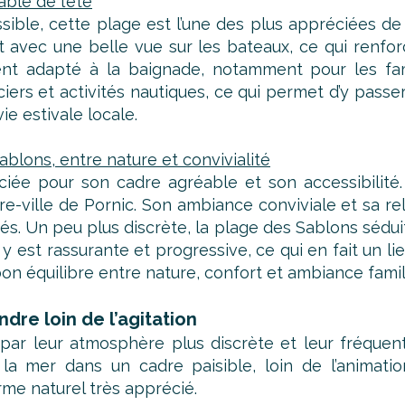
able de l’été
ible, cette plage est l’une des plus appréciées de
nt avec une belle vue sur les bateaux, ce qui renf
ment adapté à la baignade, notamment pour les fa
aciers et activités nautiques, ce qui permet d’y pas
ie estivale locale.
ablons, entre nature et convivialité
ciée pour son cadre agréable et son accessibilité.
e-ville de Pornic. Son ambiance conviviale et sa rela
s. Un peu plus discrète, la plage des Sablons sédui
 est rassurante et progressive, ce qui en fait un lie
n équilibre entre nature, confort et ambiance famili
dre loin de l’agitation
par leur atmosphère plus discrète et leur fréquent
 la mer dans un cadre paisible, loin de l’animatio
rme naturel très apprécié.