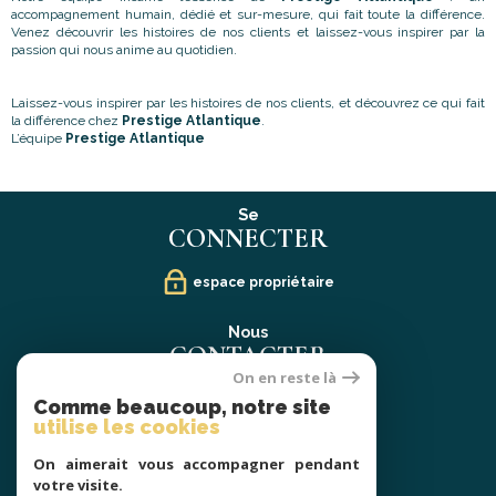
accompagnement humain, dédié et sur-mesure, qui fait toute la différence.
Venez découvrir les histoires de nos clients et laissez-vous inspirer par la
passion qui nous anime au quotidien.
Laissez-vous inspirer par les histoires de nos clients, et découvrez ce qui fait
la différence chez
Prestige Atlantique
.
L’équipe
Prestige Atlantique
Se
CONNECTER
espace propriétaire
Nous
CONTACTER
On en reste là
02 40 21 91 13
Comme beaucoup, notre site
contact@prestige-atlantique.fr
utilise les cookies
On aimerait vous accompagner pendant
Nous
votre visite.