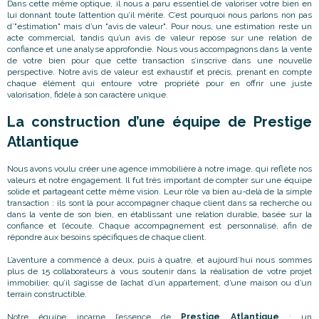
Dans cette même optique, il nous a paru essentiel de valoriser votre bien en
lui donnant toute l’attention qu’il mérite. C’est pourquoi nous parlons non pas
d’"estimation" mais d’un "avis de valeur". Pour nous, une estimation reste un
acte commercial, tandis qu’un avis de valeur repose sur une relation de
confiance et une analyse approfondie. Nous vous accompagnons dans la vente
de votre bien pour que cette transaction s’inscrive dans une nouvelle
perspective. Notre avis de valeur est exhaustif et précis, prenant en compte
chaque élément qui entoure votre propriété pour en offrir une juste
valorisation, fidèle à son caractère unique.
La construction d’une équipe de Prestige
Atlantique
Nous avons voulu créer une agence immobilière à notre image, qui reflète nos
valeurs et notre engagement. Il fut très important de compter sur une équipe
solide et partageant cette même vision. Leur rôle va bien au-delà de la simple
transaction : ils sont là pour accompagner chaque client dans sa recherche ou
dans la vente de son bien, en établissant une relation durable, basée sur la
confiance et l’écoute. Chaque accompagnement est personnalisé, afin de
répondre aux besoins spécifiques de chaque client.
L’aventure a commencé à deux, puis à quatre, et aujourd’hui nous sommes
plus de 15 collaborateurs à vous soutenir dans la réalisation de votre projet
immobilier, qu’il s’agisse de l’achat d’un appartement, d’une maison ou d’un
terrain constructible.
Notre équipe incarne l’essence de
Prestige Atlantique
: un