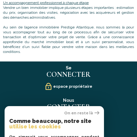
Un accompagnement professionnel à chaque étape
Vendre un bien immobilier implique plusieurs étapes importantes : estimation
du prix, organisation des visites, négociation avec les acquéreurs et gestion
des démarches administratives.
Au sein de l’agence immobilière Prestige Atlantique, nous sommes là pour
vous accompagner tout au long de ce processus afin de sécuriser votre
transaction et d’optimiser votre projet de vente. Grâce à une connaissance
approfondie du marché immobilier local et à un suivi personnalisé, vous
bénéficiez d’un suivi fiable pour vendre votre maison dans les meilleures
conditions.
Se
CONNECTER
espace propriétaire
Nous
CONTACTER
On en reste là
02 40 21 91 13
Comme beaucoup, notre site
contact@prestige-atlantique.fr
utilise les cookies
On aimerait vous accompagner pendant