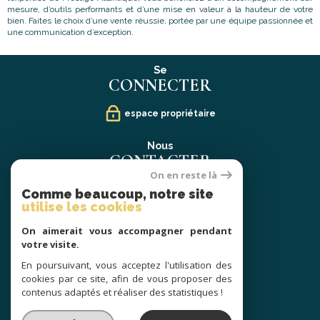
mesure, d’outils performants et d’une mise en valeur à la hauteur de votre
bien. Faites le choix d’une vente réussie, portée par une équipe passionnée et
une communication d’exception.
Se
CONNECTER
espace propriétaire
Nous
CONTACTER
On en reste là
02 40 21 91 13
Comme beaucoup, notre site
contact@prestige-atlantique.fr
utilise les cookies
On aimerait vous accompagner pendant
Nous
votre visite.
SUIVRE
En poursuivant, vous acceptez l'utilisation des
cookies par ce site, afin de vous proposer des
contenus adaptés et réaliser des statistiques !