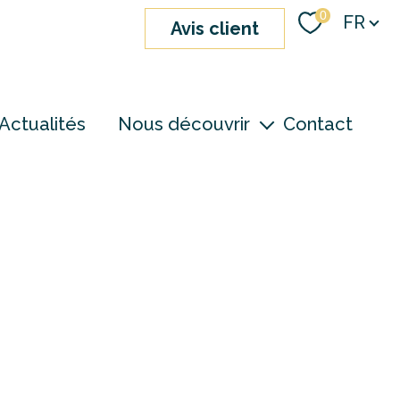
Langue
0
FR
avis client
Actualités
Nous découvrir
Contact
nos agences
notre équipe
devenir consultant