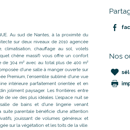
Partag
fa
E. Au sud de Nantes, à la proximité du
chitecte sur deux niveaux de 2010 agencée
 climatisation, chauffage au sol, volets
Nos ou
arquet chêne massif) vous offre un confort
le de 304
m² avec au total plus de 400 m²
e composée d'une salle à manger ouverte sur
sél
ée Premium, l'ensemble sublimé d'une vue
im
ine intérieure parfaitement orientée et en
in joliment paysager. Les frontières entre
lité de vie des plus idéales. L’espace nuit se
alle de bains et d'une lingerie venant
a suite parentale bénéficie d’une attention
rivatifs, jouissant de volumes généreux et
e sur la végétation et les toits de la ville.