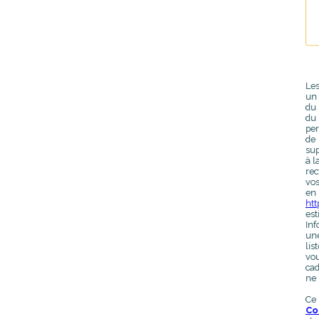
Les
un 
du 
du
per
de 
sup
à l
rec
vos
en 
htt
est
Inf
une
lis
vou
cad
ne 
Ce
Co