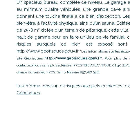
Un spacieux bureau complète ce niveau. Le garage ac
au minimum quatre véhicules, une grande cave ains
donnent une touche finale à ce bien d’exception. Les
bien-être, à l’activité physique, ainsi qu’un sauna. Édif
de 2578 m² dotée d'un terrain de pétanque, cette vil
haut de gamme pour en faire un lieu de vie familial, co
risques auxquels ce bien est exposé sont d
http://www.georisques.gouv.fr
“Les informations sur les risq
site Géorisques
http://www.georisques.gouv.fr
”. Pour plus de 
contactez-nous sans plus attendre, PRESTIGE ATLANTIQUE 02.40.21.91.1
charge du vendeur (RCS. Saint- Nazaire 897 587 946).
Les informations sur les risques auxquels ce bien est ex
Géorisques