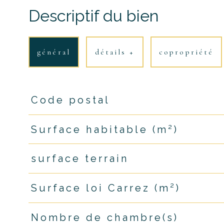
Descriptif du bien
général
détails +
copropriété
Code postal
TRAD_PAMPERO_Caracteristique
Valeurs
Surface habitable (m²)
surface terrain
Surface loi Carrez (m²)
Nombre de chambre(s)