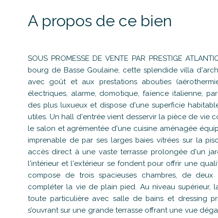
A propos de ce bien
SOUS PROMESSE DE VENTE PAR
PRESTIGE
ATLANTIQU
bourg de Basse Goulaine, cette splendide villa d'ar
avec goût et aux prestations abouties (aérothermie,
électriques, alarme, domotique, faïence italienne, p
des plus luxueux et dispose d'une superficie habitab
utiles. Un hall d'entrée vient desservir la pièce de vi
le salon et agrémentée d'une cuisine aménagée équip
imprenable de par ses larges baies vitrées sur la pisc
accès direct à une vaste terrasse prolongée d'un jard
l'intérieur et l'extérieur se fondent pour offrir une qua
compose de trois spacieuses chambres, de deux s
compléter la vie de plain pied. Au niveau supérieur, l
toute particulière avec salle de bains et dressing p
s’ouvrant sur une grande terrasse offrant une vue dégagé