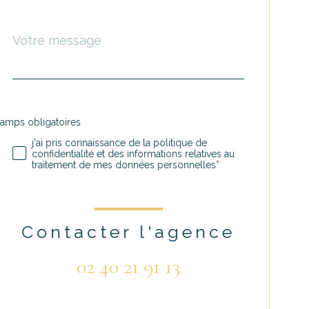
Message
Fieldset
*
par
défaut
hamps obligatoires
Validation
j'ai pris connaissance de la politique de
confidentialité et des informations relatives au
traitement de mes données personnelles*
Contacter l'agence
02 40 21 91 13