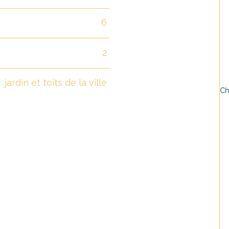
6
2
jardin et toits de la ville
* C