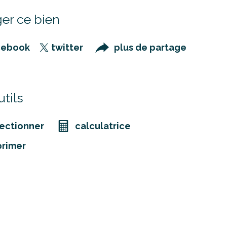
er ce bien
cebook
twitter
plus de partage
tils
ectionner
calculatrice
primer