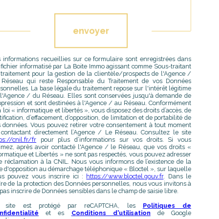
Validation
envoyer
 informations recueillies sur ce formulaire sont enregistrées dans
fichier informatisé par La Boite Immo agissant comme Sous-traitant
traitement pour la gestion de la clientèle/prospects de l'Agence /
 Réseau qui reste Responsable du Traitement de vos Données
sonnelles. La base légale du traitement repose sur l'intérêt légitime
l'Agence / du Réseau. Elles sont conservées jusqu'à demande de
pression et sont destinées à l'Agence / au Réseau. Conformément
a loi « informatique et libertés », vous disposez des droits d’accès, de
tification, d’effacement, d’opposition, de limitation et de portabilité de
 données. Vous pouvez retirer votre consentement à tout moment
contactant directement l’Agence / Le Réseau. Consultez le site
ps://cnil.fr/fr
pour plus d’informations sur vos droits. Si vous
imez, après avoir contacté l'Agence / le Réseau, que vos droits «
ormatique et Libertés » ne sont pas respectés, vous pouvez adresser
 réclamation à la CNIL. Nous vous informons de l’existence de la
te d'opposition au démarchage téléphonique « Bloctel », sur laquelle
s pouvez vous inscrire ici :
https://www.bloctel.gouv.fr
. Dans le
re de la protection des Données personnelles, nous vous invitons à
pas inscrire de Données sensibles dans le champ de saisie libre.
 site est protégé par reCAPTCHA, les
Politiques de
nfidentialité
et es
Conditions d'utilisation
de Google