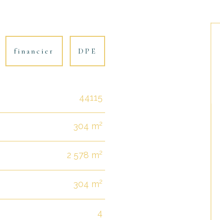
financier
DPE
44115
304 m²
2 578 m²
304 m²
4