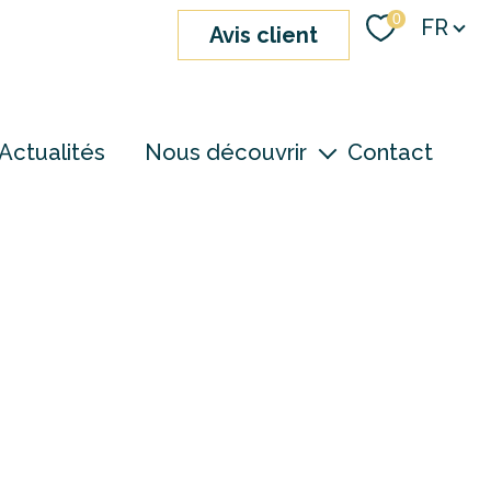
Langue
0
FR
avis client
Actualités
Nous découvrir
Contact
nos agences
notre équipe
devenir consultant