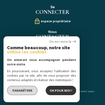
Se
CONNECTER
espace propriétaire
Nous
CONTACTER
On en reste là
02 40 21 91 13
Comme beaucoup, notre site
contact@prestige-atlantique.fr
utilise les cookies
On aimerait vous accompagner pendant
Nous
votre visite.
SUIVRE
En poursuivant, vous acceptez l'utilisation des
cookies par ce site, afin de vous proposer des
contenus adaptés et réaliser des statistiques !
© 2026 | Tous droits réservés | Traduction powered by Google |
PARAMÉTRER
OK POUR MOI !
Nos honoraires
Plan du site
Mentions légales
Admin
Partenaires
Politique RGPD
Cookies