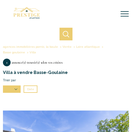
agences immobilières pornic, la baule
Vente
Loire atlantique
Basse goulaine
Villa
1
annonce(s) trouvée(s) selon vos critères
Villa à vendre Basse-Goulaine
Trier par
Date
Prix