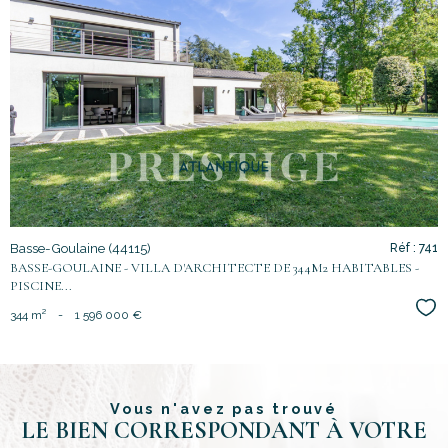
voir le
bien
Basse-Goulaine (44115)
Réf : 741
BASSE-GOULAINE - VILLA D'ARCHITECTE DE 344M2 HABITABLES -
PISCINE...
Sél
344 m²
-
1 596 000 €
Vous n'avez pas trouvé
LE BIEN CORRESPONDANT À VOTRE