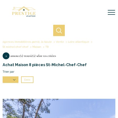
agences immobilières pornic, la baule
Vente
Loire atlantique
St michel chef chef
Maison
T8
1
annonce(s) trouvée(s) selon vos critères
Achat Maison 8 pièces St-Michel-Chef-Chef
Trier par
Date
Prix