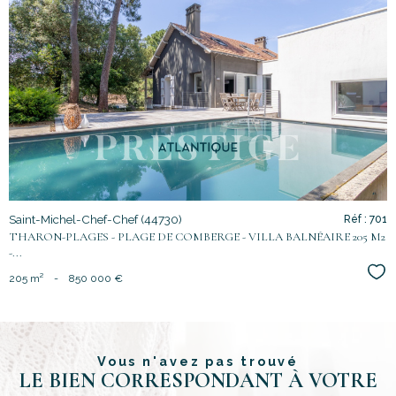
voir le
bien
Saint-Michel-Chef-Chef (44730)
Réf : 701
THARON-PLAGES - PLAGE DE COMBERGE - VILLA BALNÉAIRE 205 M2
-...
Sél
205 m²
-
850 000 €
Vous n'avez pas trouvé
LE BIEN CORRESPONDANT À VOTRE