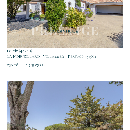
voir le bien
Pornic (44210)
LA NOËVEILLARD - VILLA 236M2 - TERRAIN 1513M2
236 m²
-
1 349 250 €
voir le bien