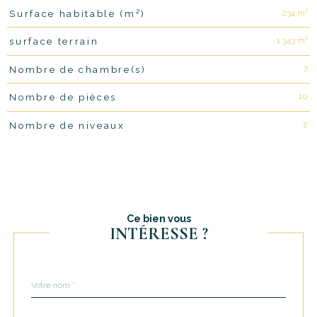
234 m²
Surface habitable (m²)
1 343 m²
surface terrain
7
Nombre de chambre(s)
10
Nombre de pièces
2
Nombre de niveaux
Ce bien vous
INTÉRESSE ?
Nom
Fieldset
*
par
défaut