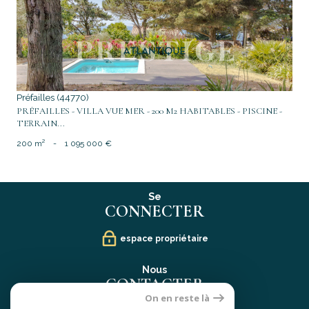
Préfailles (44770)
PRÉFAILLES - VILLA VUE MER - 200 M2 HABITABLES - PISCINE -
TERRAIN...
200 m²
-
1 095 000 €
Se
CONNECTER
espace propriétaire
Nous
CONTACTER
On en reste là