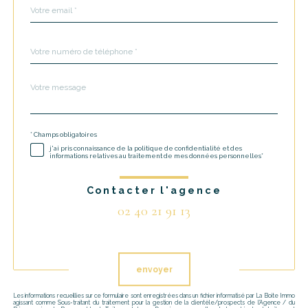
email
*
Téléphone
*
Message
Fieldset
*
par
défaut
* Champs obligatoires
Validation
j'ai pris connaissance de la politique de confidentialité et des
informations relatives au traitement de mes données personnelles*
Contacter l'agence
02 40 21 91 13
Validation
envoyer
Les informations recueillies sur ce formulaire sont enregistrées dans un fichier informatisé par La Boite Immo
agissant comme Sous-traitant du traitement pour la gestion de la clientèle/prospects de l'Agence / du