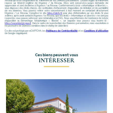
Réseau qui reste Responsable du Traitement de vos Données personnelles. La base légale du traitement
repose sur l'intérêt légitime de l'Agence / du Réseau. Elles sont conservées jusqu'à demande de
suppression et sont destinées à l'Agence / au Réseau. Conformément à la loi « informatique et libertés »,
vous disposez des droits d’accès, de rectification, d’effacement, d’opposition, de limitation et de portabilité
de vos données. Vous pouvez retirer votre consentement à tout moment en contactant directement
l’Agence / Le Réseau. Consultez le site
https://cnil.fr/fr
pour plus d’informations sur vos droits. Si vous
estimez, après avoir contacté l'Agence / le Réseau, que vos droits « Informatique et Libertés » ne sont pas
respectés, vous pouvez adresser une réclamation à la CNIL. Nous vous informons de l’existence de la liste
d'opposition au démarchage téléphonique « Bloctel », sur laquelle vous pouvez vous inscrire ici :
https://www.bloctel.gouv.fr
. Dans le cadre de la protection des Données personnelles, nous vous invitons à
ne pas inscrire de Données sensibles dans le champ de saisie libre.
Ce site est protégé par reCAPTCHA, les
Politiques de Confidentialité
et es
Conditions d'utilisation
de Google s'appliquent.
Ces biens peuvent vous
INTÉRESSER