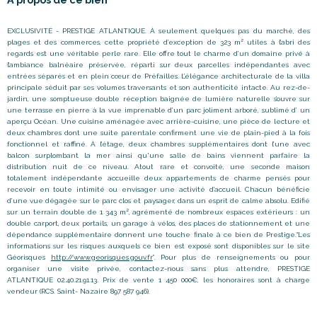
EXCLUSIVITÉ - PRESTIGE ATLANTIQUE. À seulement quelques pas du marché, des
plages et des commerces, cette propriété d’exception de 323 m² utiles à l’abri des
regards est une véritable perle rare. Elle offre tout le charme d’un domaine privé à
l’ambiance balnéaire préservée, réparti sur deux parcelles indépendantes avec
entrées séparés et en plein cœur de Préfailles. L’élégance architecturale de la villa
principale séduit par ses volumes traversants et son authenticité intacte. Au rez-de-
jardin, une somptueuse double réception baignée de lumière naturelle s’ouvre sur
une terrasse en pierre à la vue imprenable d’un parc joliment arboré, sublimé d’ un
aperçu Océan. Une cuisine aménagée avec arrière-cuisine, une pièce de lecture et
deux chambres dont une suite parentale confirment une vie de plain-pied à la fois
fonctionnel et raffiné. À l’étage, deux chambres supplémentaires dont l’une avec
balcon surplombant la mer ainsi qu'une salle de bains viennent parfaire la
distribution nuit de ce niveau. Atout rare et convoité, une seconde maison
totalement indépendante accueille deux appartements de charme pensés pour
recevoir en toute intimité ou envisager une activité d’accueil. Chacun bénéficie
d’une vue dégagée sur le parc clos et paysager, dans un esprit de calme absolu. Edifié
sur un terrain double de 1 343 m², agrémenté de nombreux espaces extérieurs : un
double carport, deux portails, un garage à vélos, des places de stationnement et une
dépendance supplémentaire donnent une touche finale à ce bien de Prestige.“Les
informations sur les risques auxquels ce bien est exposé sont disponibles sur le site
Géorisques
http://www.georisques.gouv.fr
”. Pour plus de renseignements ou pour
organiser une visite privée, contactez-nous sans plus attendre, PRESTIGE
ATLANTIQUE 02.40.21.91.13. Prix de vente 1 450 000€, les honoraires sont à charge
vendeur (RCS. Saint- Nazaire 897 587 946).