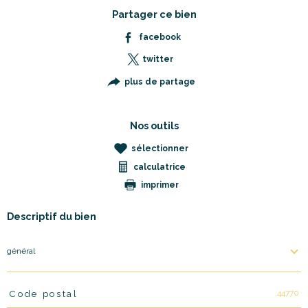
Partager ce bien
facebook
twitter
plus de partage
Nos outils
sélectionner
calculatrice
imprimer
Descriptif du bien
général
44770
Code postal
TRAD_PAMPERO_Caracteristique
Valeurs