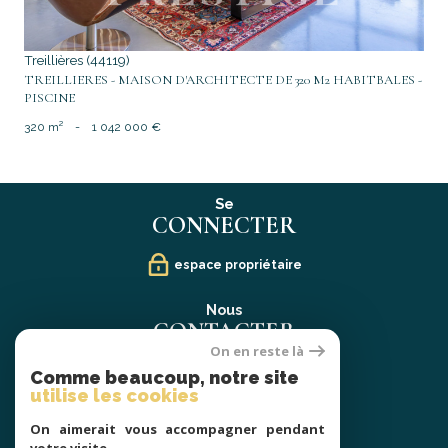
Treillières (44119)
TREILLIERES - MAISON D'ARCHITECTE DE 320 M2 HABITBALES -
PISCINE
320 m²
-
1 042 000 €
Se
CONNECTER
espace propriétaire
Nous
CONTACTER
On en reste là
02 40 21 91 13
Comme beaucoup, notre site
contact@prestige-atlantique.fr
utilise les cookies
On aimerait vous accompagner pendant
Nous