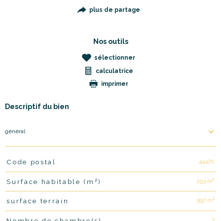
plus de partage
Nos outils
sélectionner
calculatrice
imprimer
Descriptif du bien
général
44470
Code postal
TRAD_PAMPERO_Caracteristique
Valeurs
293 m²
Surface habitable (m²)
997 m²
surface terrain
7
Nombre de chambre(s)