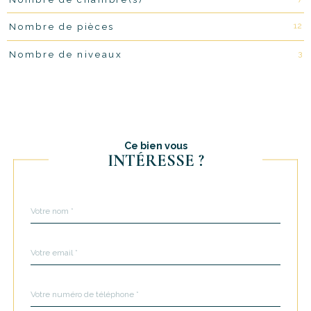
12
Nombre de pièces
3
Nombre de niveaux
Ce bien vous
INTÉRESSE ?
Nom
Fieldset
*
par
défaut
email
*
Téléphone
*