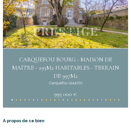
CARQUEFOU BOURG - MAISON DE
MAÎTRE - 293M2 HABITABLES - TERRAIN
DE 997M2
Carquefou (44470)
995 000 €
A propos de ce bien