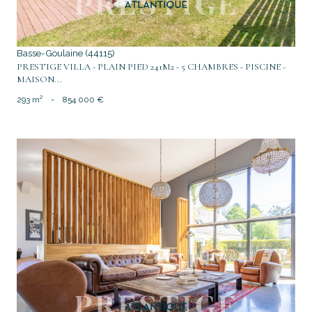
Basse-Goulaine (44115)
PRESTIGE VILLA - PLAIN PIED 241M2 - 5 CHAMBRES - PISCINE -
MAISON...
293 m²
-
854 000 €
voir le bien