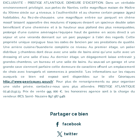
EXCLUSIVITÉ - PRESTIGE ATLANTIQUE. DEMEURE D'EXCEPTION. Dans un véritable
environnement privilégié, aux portes de Nantes, cette magnifique maison de Maître
du XXème siècle sur 4 niveaux, à l'authenticité et au charme certain propose 293m2
habitables. Au Rez-de-chaussée, une magnifique entrée sur parquet en chêne
massif laissant apparaître des moulures d'époques dessert un spacieux double salon
bénéficiant d'une cheminée et à la hauteur sous plafond des plus remarquables,
prolongé d’une cuisine aménagée/équipée haut de gamme en accès direct à un
séjour et une véranda donnant sur un parc paysager à l'abri des regards. Cette
propriété unique conjugue tous les codes de l’ancien par ses prestations de qualité.
Une arrière cuisine/buanderie complète ce niveau. Au premier étage, un palier
distribue 3 chambres dont deux avec une salle de bains ainsi qu'une suite avec un
dresssing et une salle d'eau. Au dernier étage, un dégagement laisse entrevoir 3
grandes chambres, un bureau et une salle de bains. Au sous-sol un garage et une
grande cave viennent parfaire cette demeure de caractère offrant un emplacement
de choix avec transports et commerces à proximité. “Les informations sur les risques
auxquels ce bien est exposé sont disponibles sur le site Géorisques
http://www.georisques.gouv.fr
”. Pour plus de renseignements ou pour organiser
une visite privée, contactez-nous sans plus attendre, PRESTIGE ATLANTIQUE
02.40.21.91.13. Prix de vente 995 000 €, les honoraires agence sont à la charge du
vendeur. (RCS. Saint- Nazaire 897 587 946).
Partager ce bien
facebook
twitter