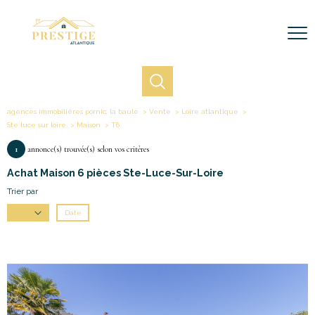
agences immobilières pornic, la baule
Vente
Loire atlantique
Ste luce sur loire
Maison
T6
1
annonce(s) trouvée(s) selon vos critères
Achat Maison 6 pièces Ste-Luce-Sur-Loire
Trier par
Date
Prix