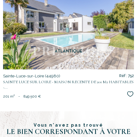
voir le
bien
Sainte-Luce-sur-Loire (44980)
Réf : 752
SAINTE LUCE SUR LOIRE - MAISON RECENTE DE 201 M2 HABITABLES
-...
Sél
201 m²
-
849 500 €
Vous n'avez pas trouvé
LE BIEN CORRESPONDANT À VOTRE