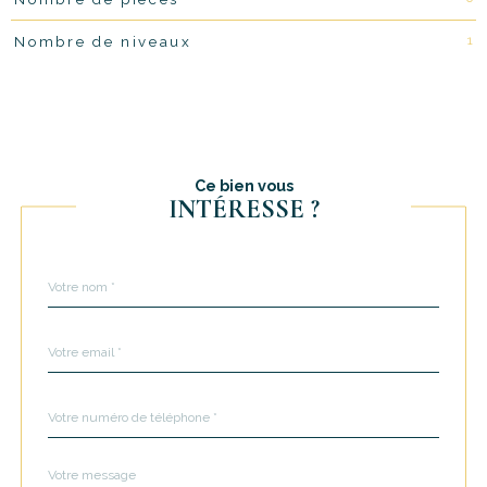
1
Nombre de niveaux
Ce bien vous
INTÉRESSE ?
Nom
Fieldset
*
par
défaut
email
*
Téléphone
*
Message
Fieldset
*