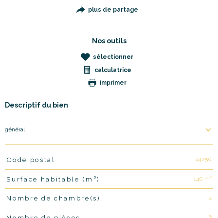
plus de partage
Nos outils
sélectionner
calculatrice
imprimer
Descriptif du bien
général
44250
Code postal
TRAD_PAMPERO_Caracteristique
Valeurs
140 m²
Surface habitable (m²)
4
Nombre de chambre(s)
6
Nombre de pièces