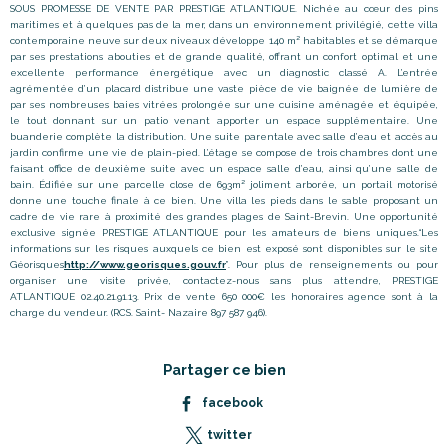
SOUS PROMESSE DE VENTE PAR PRESTIGE ATLANTIQUE. Nichée au cœur des pins
maritimes et à quelques pas de la mer, dans un environnement privilégié, cette villa
contemporaine neuve sur deux niveaux développe 140 m² habitables et se démarque
par ses prestations abouties et de grande qualité, offrant un confort optimal et une
excellente performance énergétique avec un diagnostic classé A. L’entrée
agrémentée d’un placard distribue une vaste pièce de vie baignée de lumière de
par ses nombreuses baies vitrées prolongée sur une cuisine aménagée et équipée,
le tout donnant sur un patio venant apporter un espace supplémentaire. Une
buanderie complète la distribution. Une suite parentale avec salle d’eau et accès au
jardin confirme une vie de plain-pied. L’étage se compose de trois chambres dont une
faisant office de deuxième suite avec un espace salle d’eau, ainsi qu’une salle de
bain. Édifiée sur une parcelle close de 693m² joliment arborée, un portail motorisé
donne une touche finale à ce bien. Une villa les pieds dans le sable proposant un
cadre de vie rare à proximité des grandes plages de Saint-Brevin. Une opportunité
exclusive signée PRESTIGE ATLANTIQUE pour les amateurs de biens uniques.“Les
informations sur les risques auxquels ce bien est exposé sont disponibles sur le site
Géorisques
http://www.georisques.gouv.fr
”. Pour plus de renseignements ou pour
organiser une visite privée, contactez-nous sans plus attendre, PRESTIGE
ATLANTIQUE 02.40.21.91.13. Prix de vente 650 000€ les honoraires agence sont à la
charge du vendeur. (RCS. Saint- Nazaire 897 587 946).
Partager ce bien
facebook
twitter