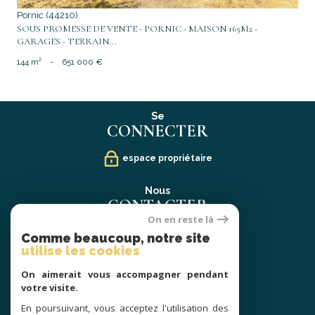
Pornic (44210)
SOUS PROMESSE DE VENTE - PORNIC - MAISON 165M2 -
GARAGES - TERRAIN...
144 m²
-
651 000 €
Se
CONNECTER
espace propriétaire
Nous
CONTACTER
On en reste là
02 40 21 91 13
Comme beaucoup, notre site
contact@prestige-atlantique.fr
utilise les cookies
On aimerait vous accompagner pendant
Nous
votre visite.
SUIVRE
En poursuivant, vous acceptez l'utilisation des