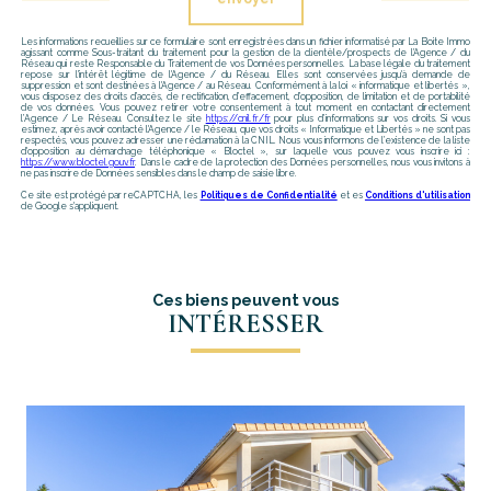
Les informations recueillies sur ce formulaire sont enregistrées dans un fichier informatisé par La Boite Immo
agissant comme Sous-traitant du traitement pour la gestion de la clientèle/prospects de l'Agence / du
Réseau qui reste Responsable du Traitement de vos Données personnelles. La base légale du traitement
repose sur l'intérêt légitime de l'Agence / du Réseau. Elles sont conservées jusqu'à demande de
suppression et sont destinées à l'Agence / au Réseau. Conformément à la loi « informatique et libertés »,
vous disposez des droits d’accès, de rectification, d’effacement, d’opposition, de limitation et de portabilité
de vos données. Vous pouvez retirer votre consentement à tout moment en contactant directement
l’Agence / Le Réseau. Consultez le site
https://cnil.fr/fr
pour plus d’informations sur vos droits. Si vous
estimez, après avoir contacté l'Agence / le Réseau, que vos droits « Informatique et Libertés » ne sont pas
respectés, vous pouvez adresser une réclamation à la CNIL. Nous vous informons de l’existence de la liste
d'opposition au démarchage téléphonique « Bloctel », sur laquelle vous pouvez vous inscrire ici :
https://www.bloctel.gouv.fr
. Dans le cadre de la protection des Données personnelles, nous vous invitons à
ne pas inscrire de Données sensibles dans le champ de saisie libre.
Ce site est protégé par reCAPTCHA, les
Politiques de Confidentialité
et es
Conditions d'utilisation
de Google s'appliquent.
Ces biens peuvent vous
INTÉRESSER