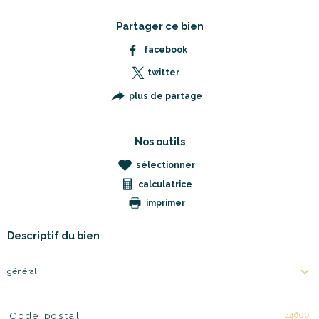
Partager ce bien
facebook
twitter
plus de partage
Nos outils
sélectionner
calculatrice
imprimer
Descriptif du bien
général
44600
Code postal
TRAD_PAMPERO_Caracteristique
Valeurs