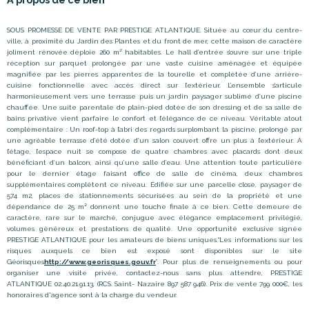
SOUS PROMESSE DE VENTE PAR PRESTIGE ATLANTIQUE. Située au cœur du centre-
ville, à proximité du Jardin des Plantes et du front de mer, cette maison de caractère
joliment rénovée déploie 260 m² habitables. Le hall d’entrée s’ouvre sur une triple
réception sur parquet prolongée par une vaste cuisine aménagée et équipée
magnifiée par les pierres apparentes de la tourelle et complétée d’une arrière-
cuisine fonctionnelle avec accès direct sur l’extérieur. L’ensemble s’articule
harmonieusement vers une terrasse puis un jardin paysager sublimé d’une piscine
chauffée. Une suite parentale de plain-pied dotée de son dressing et de sa salle de
bains privative vient parfaire le confort et l’élégance de ce niveau. Véritable atout
complémentaire : Un roof-top à l’abri des regards surplombant la piscine, prolongé par
une agréable terrasse d’été dotée d’un salon couvert offre un plus à l’extérieur. À
l’étage, l’espace nuit se compose de quatre chambres avec placards dont deux
bénéficiant d’un balcon, ainsi qu’une salle d’eau. Une attention toute particulière
pour le dernier étage faisant office de salle de cinéma, deux chambres
supplémentaires complètent ce niveau. Édifiée sur une parcelle close, paysager de
574 m2, places de stationnements sécurisées au sein de la propriété et une
dépendance de 25 m² donnent une touche finale à ce bien. Cette demeure de
caractère, rare sur le marché, conjugue avec élégance emplacement privilégié,
volumes généreux et prestations de qualité. Une opportunité exclusive signée
PRESTIGE ATLANTIQUE pour les amateurs de biens uniques.“Les informations sur les
risques auxquels ce bien est exposé sont disponibles sur le site
Géorisques
http://www.georisques.gouv.fr
”. Pour plus de renseignements ou pour
organiser une visite privée, contactez-nous sans plus attendre, PRESTIGE
ATLANTIQUE 02.40.21.91.13, (RCS. Saint- Nazaire 897 587 946). Prix de vente 799 000€, les
honoraires d'agence sont à la charge du vendeur.