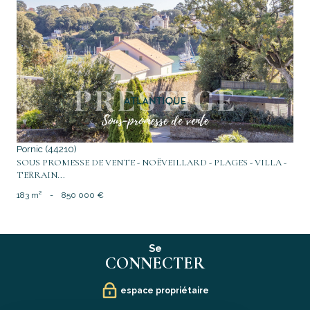
voir le bien
Pornic (44210)
SOUS PROMESSE DE VENTE - NOËVEILLARD - PLAGES - VILLA -
TERRAIN...
183 m²
-
850 000 €
Se
CONNECTER
espace propriétaire