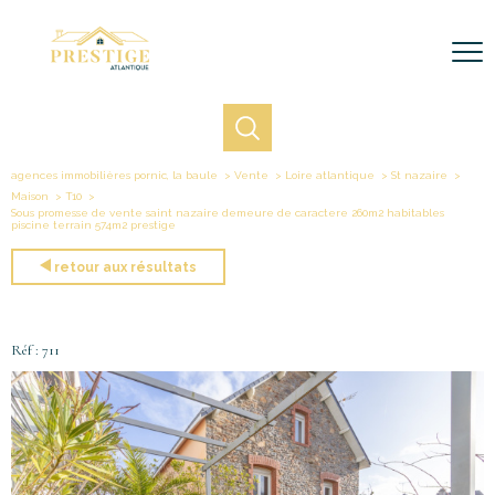
agences immobilières pornic, la baule
Vente
Loire atlantique
St nazaire
Maison
T10
Sous promesse de vente saint nazaire demeure de caractere 260m2 habitables
piscine terrain 574m2 prestige
retour aux résultats
Réf : 711