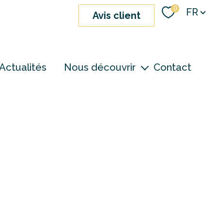
Langue
0
FR
avis client
Actualités
Nous découvrir
Contact
nos agences
notre équipe
devenir consultant