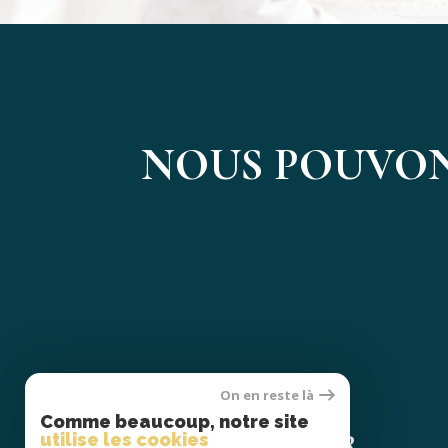
NOUS POUVON
On en reste là
Se
Comme beaucoup, notre site
CONNECTER
utilise les cookies