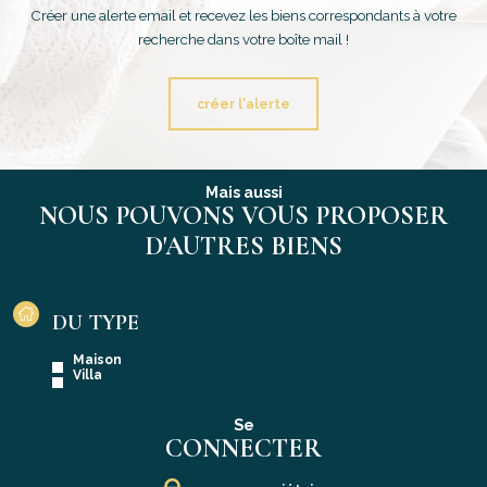
Créer une alerte email et recevez les biens correspondants à votre
recherche dans votre boîte mail !
créer l'alerte
Mais aussi
NOUS POUVONS VOUS PROPOSER
D'AUTRES BIENS
DU TYPE
Maison
Villa
Se
CONNECTER