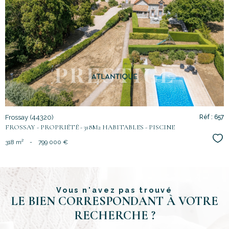
voir le
bien
Frossay (44320)
Réf : 657
FROSSAY - PROPRIÉTÉ - 318M2 HABITABLES - PISCINE
Sél
318 m²
-
799 000 €
Vous n'avez pas trouvé
LE BIEN CORRESPONDANT À VOTRE
RECHERCHE ?