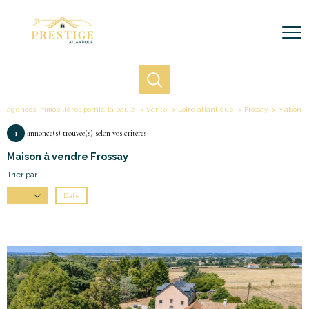
agences immobilières pornic, la baule
Vente
Loire atlantique
Frossay
Maison
1
annonce(s) trouvée(s) selon vos critères
Maison à vendre Frossay
Trier par
Date
Prix