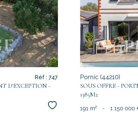
Pornic (44210)
Réf : 747
T D'EXCEPTION -
SOUS OFFRE - PORTM
1385M2
Sélectionner
191 m²
-
1 150 000