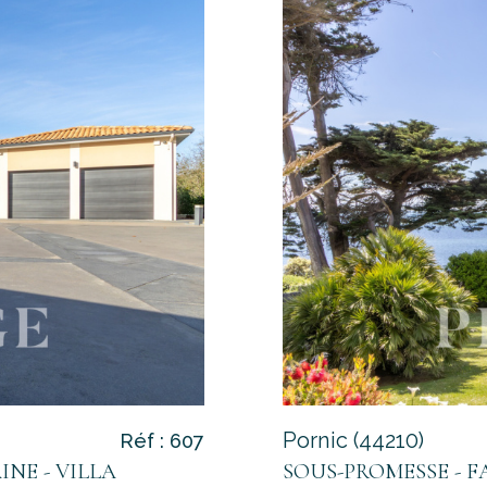
Pornic (44210)
Réf : 607
INE - VILLA
SOUS-PROMESSE - FA