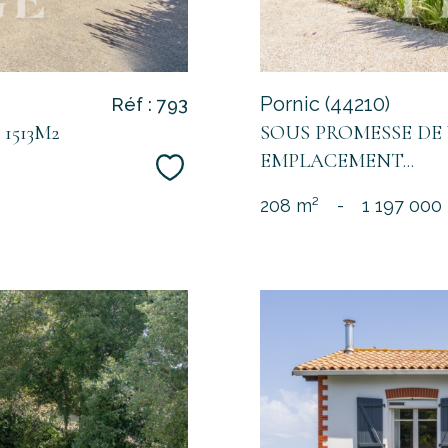
Pornic (44210)
Réf : 793
1513M2
SOUS PROMESSE DE 
EMPLACEMENT...
Sélectionner
208 m²
-
1 197 000