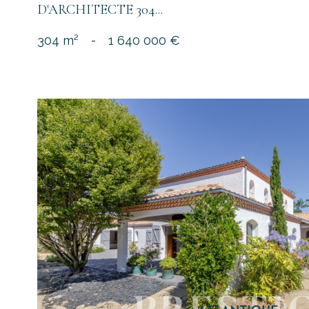
D'ARCHITECTE 304...
304 m²
-
1 640 000 €
voir le
bien