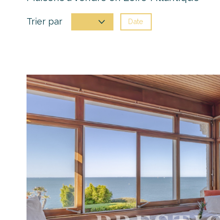
Trier par
Date
Prix
voir le
bien