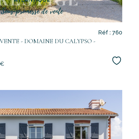
Réf : 760
VENTE - DOMAINE DU CALYPSO -
Sélecti
 €
voir le