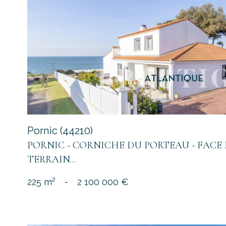
voir le
bien
Pornic (44210)
PORNIC - CORNICHE DU PORTEAU - FACE ME
TERRAIN...
225 m²
-
2 100 000 €