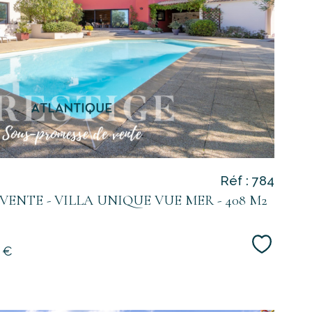
voir le
bien
Réf : 784
VENTE - VILLA UNIQUE VUE MER - 408 M2
Sélecti
 €