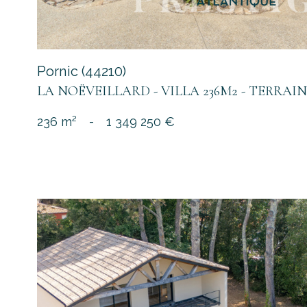
Pornic (44210)
LA NOËVEILLARD - VILLA 236M2 - TERRAIN 
236 m²
-
1 349 250 €
voir le