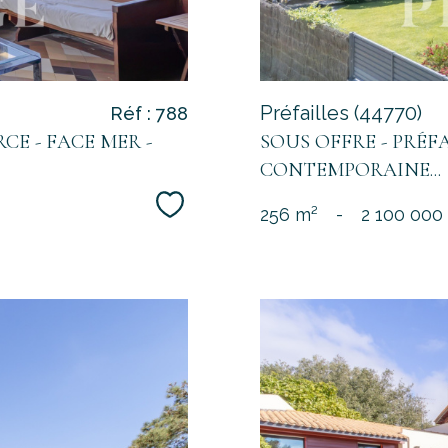
Préfailles (44770)
Réf : 788
CE - FACE MER -
SOUS OFFRE - PRÉF
CONTEMPORAINE...
Sélectionner
256 m²
-
2 100 000