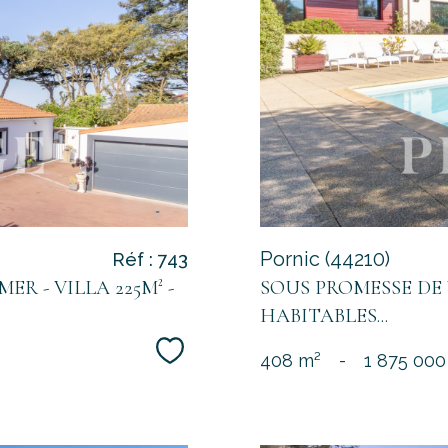
Pornic (44210)
Réf : 743
R - VILLA 225M² -
SOUS PROMESSE DE 
HABITABLES...
Sélectionner
408 m²
-
1 875 000