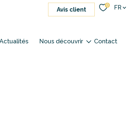
Langue
0
FR
avis client
Actualités
Nous découvrir
Contact
nos agences
notre équipe
devenir consultant