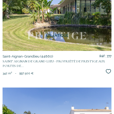
voir le
bien
Saint-Aignan-Grandlieu (44860)
Réf : 777
SAINT AIGNAN DE GRAND LIEU - PROPRIÉTÉ DE PRESTIGE AUX
PORTES DE...
Sél
342 m²
-
997 500 €