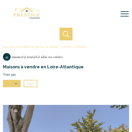
agences immobilières pornic, la baule
Vente
Maisons
45
annonce(s) trouvée(s) selon vos critères
Maisons à vendre en Loire-Atlantique
Trier par
Date
Prix