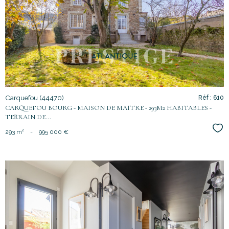
voir le
bien
Carquefou (44470)
Réf : 610
CARQUEFOU BOURG - MAISON DE MAÎTRE - 293M2 HABITABLES -
TERRAIN DE...
Sél
293 m²
-
995 000 €
voir le