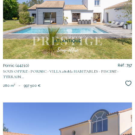
voir le
bien
Pornic (44210)
Réf : 757
SOUS OFFRE - PORNIC - VILLA 280M2 HABITABLES - PISCINE -
TERRAIN...
Sél
280 m²
-
997 500 €