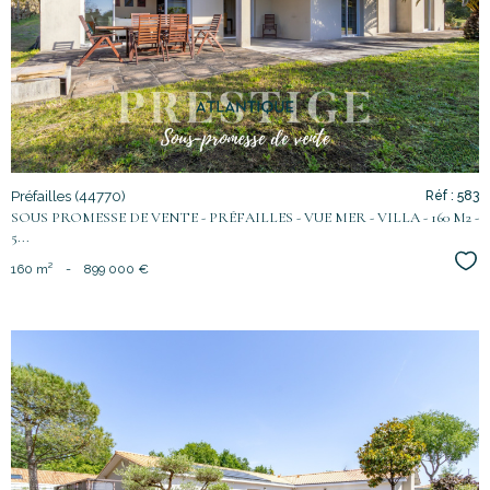
bien
Préfailles (44770)
Réf : 583
SOUS PROMESSE DE VENTE - PRÉFAILLES - VUE MER - VILLA - 160 M2 -
5...
Sél
160 m²
-
899 000 €
voir le