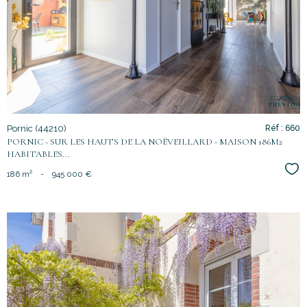
bien
Pornic (44210)
Réf : 660
PORNIC - SUR LES HAUTS DE LA NOËVEILLARD - MAISON 186M2
HABITABLES...
Sél
186 m²
-
945 000 €
voir le