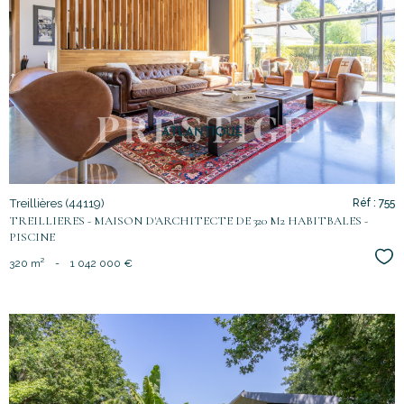
voir le
bien
Treillières (44119)
Réf : 755
TREILLIERES - MAISON D'ARCHITECTE DE 320 M2 HABITBALES -
PISCINE
Sél
320 m²
-
1 042 000 €