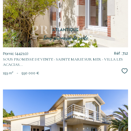
bien
Pornic (44210)
Réf : 712
SOUS PROMESSE DE VENTE - SAINTE MARIE SUR MER - VILLA LES
ACACIAS...
Sél
193 m²
-
930 000 €
voir le