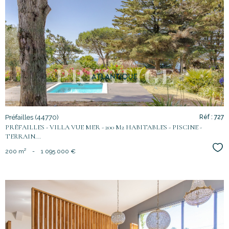
voir le
bien
Préfailles (44770)
Réf : 727
PRÉFAILLES - VILLA VUE MER - 200 M2 HABITABLES - PISCINE -
TERRAIN...
Sél
200 m²
-
1 095 000 €