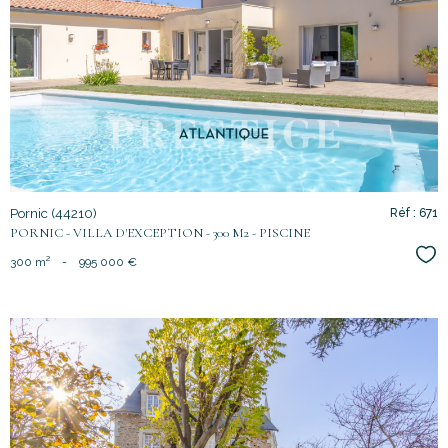
voir le
bien
Pornic (44210)
Réf : 671
PORNIC - VILLA D'EXCEPTION - 300 M2 - PISCINE
Sél
300 m²
-
995 000 €