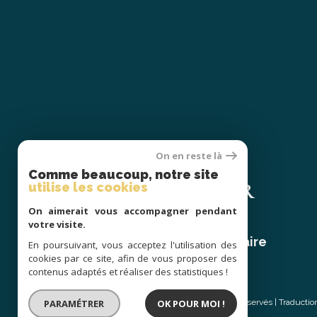
On en reste là
Se
Comme beaucoup, notre site
CONNECTER
utilise les cookies
On aimerait vous accompagner pendant
votre visite.
espace propriétaire
En poursuivant, vous acceptez l'utilisation des
cookies par ce site, afin de vous proposer des
contenus adaptés et réaliser des statistiques !
PARAMÉTRER
OK POUR MOI !
© 2026 | Tous droits réservés | Traducti