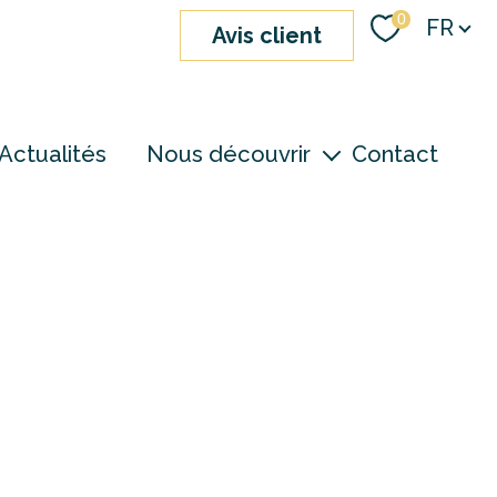
Langue
0
FR
avis client
Actualités
Nous découvrir
Contact
nos agences
notre équipe
devenir consultant