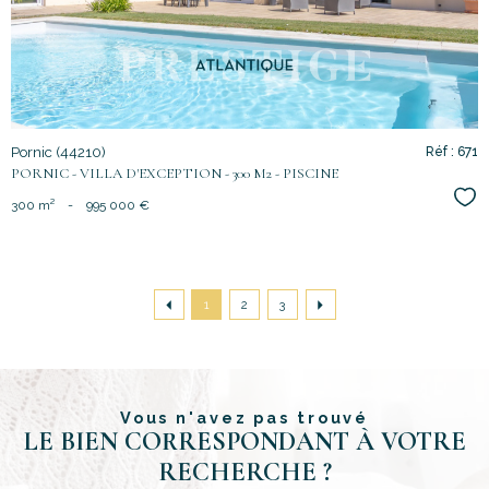
Pornic (44210)
Réf : 671
PORNIC - VILLA D'EXCEPTION - 300 M2 - PISCINE
Sél
300 m²
-
995 000 €
1
2
3
Vous n'avez pas trouvé
LE BIEN CORRESPONDANT À VOTRE
RECHERCHE ?