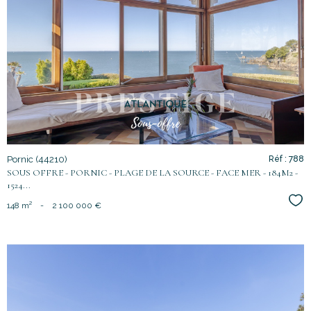
voir le
bien
Pornic (44210)
Réf : 788
SOUS OFFRE - PORNIC - PLAGE DE LA SOURCE - FACE MER - 184M2 -
1524...
Sél
148 m²
-
2 100 000 €