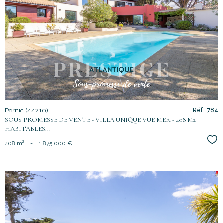
voir le
bien
Pornic (44210)
Réf : 784
SOUS PROMESSE DE VENTE - VILLA UNIQUE VUE MER - 408 M2
HABITABLES...
Sél
408 m²
-
1 875 000 €