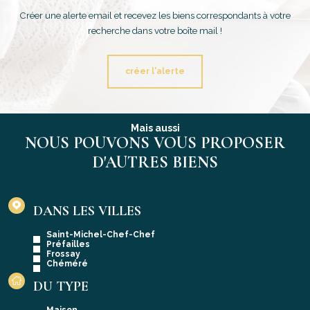
Créer une alerte email et recevez les biens correspondants à votre
recherche dans votre boîte mail !
créer l'alerte
Mais aussi
NOUS POUVONS VOUS PROPOSER
D'AUTRES BIENS
DANS LES VILLES
Saint-Michel-Chef-Chef
Préfailles
Frossay
Chéméré
DU TYPE