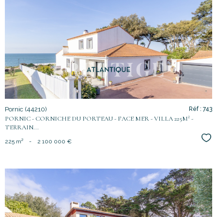
voir le
bien
Pornic (44210)
Réf : 743
PORNIC - CORNICHE DU PORTEAU - FACE MER - VILLA 225M² -
TERRAIN...
Sél
225 m²
-
2 100 000 €