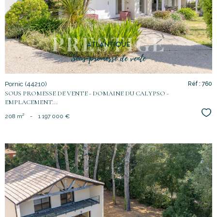
bien
Pornic (44210)
Réf : 760
SOUS PROMESSE DE VENTE - DOMAINE DU CALYPSO -
EMPLACEMENT...
Sél
208 m²
-
1 197 000 €
voir le