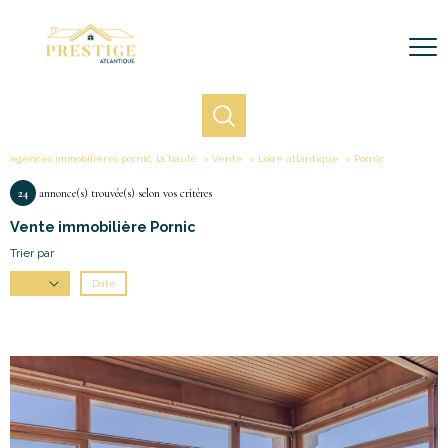
agences immobilières pornic, la baule
Vente
Loire atlantique
Pornic
24
annonce(s) trouvée(s) selon vos critères
Vente immobilière Pornic
Trier par
Date
Prix