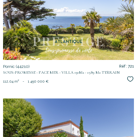
voir le
bien
Pornic (44210)
Réf : 721
SOUS-PROMESSE - FACE MER - VILLA 130M2 - 1589 M2 TERRAIN
Sél
112,04 m²
-
1 450 000 €