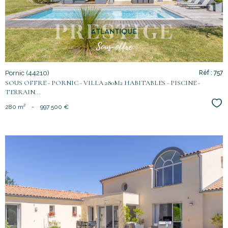
Pornic (44210)
Réf : 757
SOUS OFFRE - PORNIC - VILLA 280M2 HABITABLES - PISCINE -
TERRAIN...
Sél
280 m²
-
997 500 €
voir le
bien