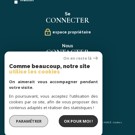
Maison
Se
CONNECTER
espace propriétaire
Nous
CONTACTER
On en reste là
02 40 21 91 13
Comme beaucoup, notre site
contact@prestige-atlantique.fr
utilise les cookies
On aimerait vous accompagner pendant
Nous
votre visite.
SUIVRE
En poursuivant, vous acceptez l'utilisation des
cookies par ce site, afin de vous proposer des
contenus adaptés et réaliser des statistiques !
© 2026 | Tous droits réservés | Traduction powered by Google |
PARAMÉTRER
OK POUR MOI !
Nos honoraires
Plan du site
Mentions légales
Admin
Partenaires
Politique RGPD
Cookies