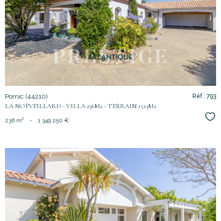
voir le
bien
Pornic (44210)
Réf : 793
LA NOËVEILLARD - VILLA 236M2 - TERRAIN 1513M2
Sél
236 m²
-
1 349 250 €
voir le