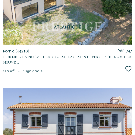
bien
Pornic (44210)
Réf : 747
PORNIC - LA NOËVEILLARD - EMPLACEMENT D'EXCEPTION - VILLA
NEUVE...
Sél
120 m²
-
1 150 000 €
voir le