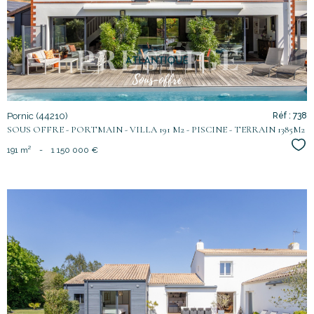
bien
Pornic (44210)
Réf : 738
SOUS OFFRE - PORTMAIN - VILLA 191 M2 - PISCINE - TERRAIN 1385M2
Sél
191 m²
-
1 150 000 €
voir le
bien