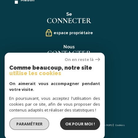
Maison
Se
CONNECTER
espace propriétaire
Nous
CONTACTER
On en reste là
02 40 21 91 13
Comme beaucoup, notre site
contact@prestige-atlantique.fr
utilise les cookies
On aimerait vous accompagner pendant
Nous
votre visite.
SUIVRE
En poursuivant, vous acceptez l'utilisation des
cookies par ce site, afin de vous proposer des
contenus adaptés et réaliser des statistiques !
© 2026 | Tous droits réservés | Traduction powered by Google |
PARAMÉTRER
OK POUR MOI !
Nos honoraires
Plan du site
Mentions légales
Admin
Partenaires
Politique RGPD
Cookies