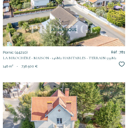
bien
Pornic (44210)
Réf : 781
LA BIROCHÈRE - MAISON - 146M2 HABITABLES - TERRAIN 559M2
Sél
146 m²
-
736 500 €
voir le