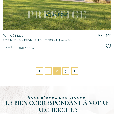
Pornic (44210)
Réf : 708
PORNIC - MAISON 183 M2 - TERRAIN 4007 M2
Sél
183 m²
-
698 500 €
1
2
3
Vous n'avez pas trouvé
LE BIEN CORRESPONDANT À VOTRE
RECHERCHE ?