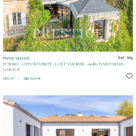
voir le
bien
Pornic (44210)
Réf : 665
PORNIC - OPPORTUNITÉ - LOFT VUE MER - 160M2 HABITABLES -
GARAGE
Sél
160 m²
-
749 000 €
voir le