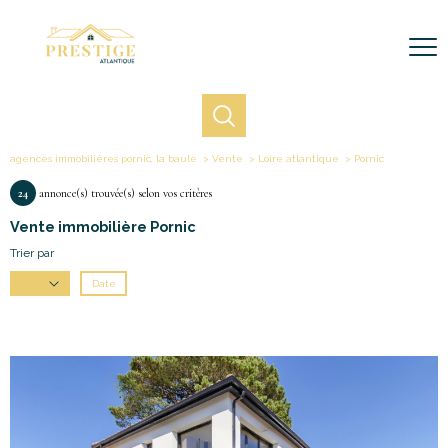
agences immobilières pornic, la baule
Vente
Loire atlantique
Pornic
24
annonce(s) trouvée(s) selon vos critères
Vente immobilière Pornic
Trier par
Date
Prix