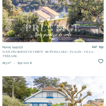
voir le
bien
Pornic (44210)
Réf : 691
SOUS PROMESSE DE VENTE - NOËVEILLARD - PLAGES - VILLA -
TERRAIN...
Sél
183 m²
-
850 000 €