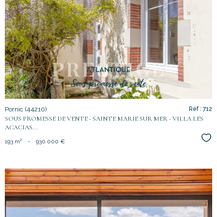
voir le
bien
Pornic (44210)
Réf : 712
SOUS PROMESSE DE VENTE - SAINTE MARIE SUR MER - VILLA LES
ACACIAS...
Sél
193 m²
-
930 000 €