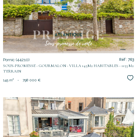
voir le
bien
Pornic (44210)
Réf : 763
SOUS-PROMESSE - GOURMALON - VILLA 145M2 HABITABLES - 1153 M2
TERRAIN
Sél
145 m²
-
798 000 €