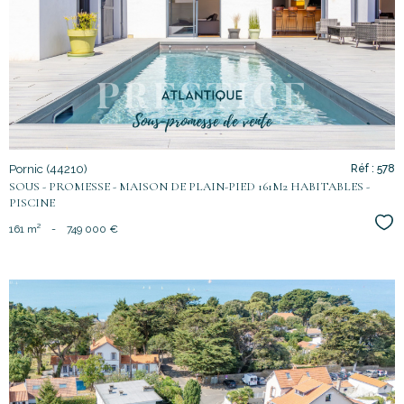
bien
Pornic (44210)
Réf : 578
SOUS - PROMESSE - MAISON DE PLAIN-PIED 161M2 HABITABLES -
PISCINE
Sél
161 m²
-
749 000 €
voir le