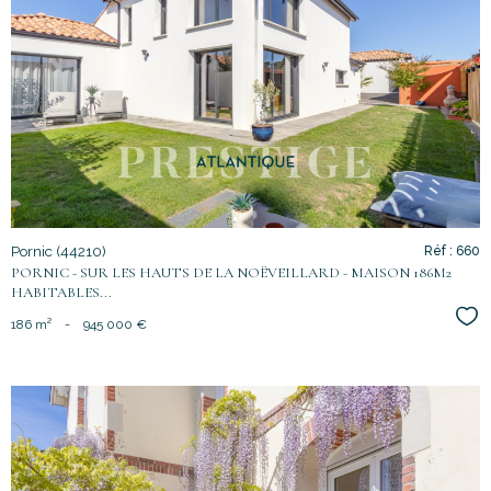
voir le
bien
Pornic (44210)
Réf : 660
PORNIC - SUR LES HAUTS DE LA NOËVEILLARD - MAISON 186M2
HABITABLES...
Sél
186 m²
-
945 000 €