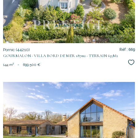
bien
Pornic (44210)
Réf : 669
GOURMALON - VILLA BORD DE MER 187m2 - TERRAIN 635M2
Sél
144 m²
-
699 500 €
voir le
bien