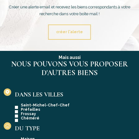
Créer une alerte email et recevez les biens correspondants à votre
recherche dans votre boîte mail !
créer l'alerte
Mais aussi
NOUS POUVONS VOUS PROPOSER
D'AUTRES BIENS
DANS LES VILLES
Saint-Michel-Chef-Chef
Préfailles
Frossay
Chéméré
DU TYPE