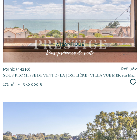
voir le
bien
Pornic (44210)
Réf : 782
SOUS PROMESSE DE VENTE - LA JOSELIÈRE - VILLA VUE MER 172 M2...
Sél
172 m²
-
850 000 €