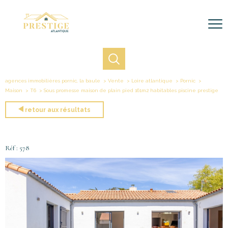
agences immobilières pornic, la baule
Vente
Loire atlantique
Pornic
Maison
T6
Sous promesse maison de plain pied 161m2 habitables piscine prestige
retour aux résultats
Réf : 578