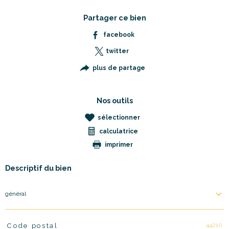
Partager ce bien
facebook
twitter
plus de partage
Nos outils
sélectionner
calculatrice
imprimer
Descriptif du bien
général
44210
Code postal
TRAD_PAMPERO_Caracteristique
Valeurs