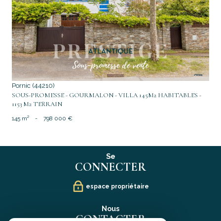
voir le bien
Pornic (44210)
SOUS-PROMESSE - GOURMALON - VILLA 145M2 HABITABLES -
1153 M2 TERRAIN
145 m²
-
798 000 €
Se
CONNECTER
espace propriétaire
Nous
CONTACTER