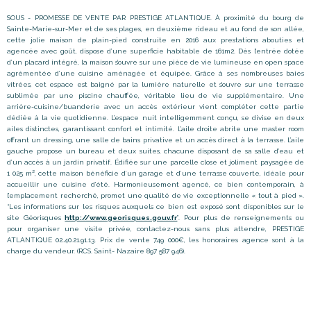
SOUS - PROMESSE DE VENTE PAR
PRESTIGE
ATLANTIQUE.
À proximité du bourg de
Sainte-Marie-sur-Mer et de ses plages, en deuxième rideau et au fond de son allée,
cette jolie maison de plain-pied construite en 2016 aux prestations abouties et
agencée avec goût, dispose d’une superficie habitable de 161m2. Dès l’entrée dotée
d’un placard intégré, la maison s’ouvre sur une pièce de vie lumineuse en open space
agrémentée d’une cuisine aménagée et équipée. Grâce à ses nombreuses baies
vitrées, cet espace est baigné par la lumière naturelle et s’ouvre sur une terrasse
sublimée par une piscine chauffée, véritable lieu de vie supplémentaire. Une
arrière-cuisine/buanderie avec un accès extérieur vient compléter cette partie
dédiée à la vie quotidienne. L’espace nuit intelligemment conçu, se divise en deux
ailes distinctes, garantissant confort et intimité. L’aile droite abrite une master room
offrant un dressing, une salle de bains privative et un accès direct à la terrasse. L’aile
gauche propose un bureau et deux suites, chacune disposant de sa salle d’eau et
d’un accès à un jardin privatif. Édifiée sur une parcelle close et joliment paysagée de
1 025 m², cette maison bénéficie d’un garage et d’une terrasse couverte, idéale pour
accueillir une cuisine d’été. Harmonieusement agencé, ce bien contemporain, à
l’emplacement recherché, promet une qualité de vie exceptionnelle « tout à pied ».
“Les informations sur les risques auxquels ce bien est exposé sont disponibles sur le
site Géorisques
http://www.georisques.gouv.fr
”. Pour plus de renseignements ou
pour organiser une visite privée, contactez-nous sans plus attendre, PRESTIGE
ATLANTIQUE 02.40.21.91.13. Prix de vente 749 000€, les honoraires agence sont à la
charge du vendeur. (RCS. Saint- Nazaire 897 587 946).