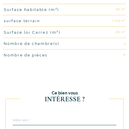
161 m²
Surface habitable (m²)
1 025 m²
surface terrain
161 m²
Surface loi Carrez (m²)
3
Nombre de chambre(s)
6
Nombre de pièces
Ce bien vous
INTÉRESSE ?
Nom
Fieldset
*
par
défaut