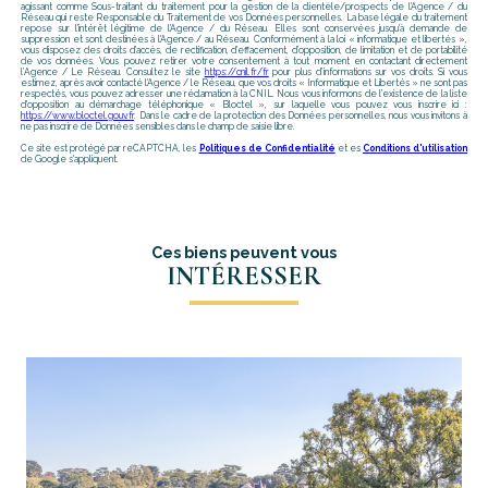
agissant comme Sous-traitant du traitement pour la gestion de la clientèle/prospects de l'Agence / du
Réseau qui reste Responsable du Traitement de vos Données personnelles. La base légale du traitement
repose sur l'intérêt légitime de l'Agence / du Réseau. Elles sont conservées jusqu'à demande de
suppression et sont destinées à l'Agence / au Réseau. Conformément à la loi « informatique et libertés »,
vous disposez des droits d’accès, de rectification, d’effacement, d’opposition, de limitation et de portabilité
de vos données. Vous pouvez retirer votre consentement à tout moment en contactant directement
l’Agence / Le Réseau. Consultez le site
https://cnil.fr/fr
pour plus d’informations sur vos droits. Si vous
estimez, après avoir contacté l'Agence / le Réseau, que vos droits « Informatique et Libertés » ne sont pas
respectés, vous pouvez adresser une réclamation à la CNIL. Nous vous informons de l’existence de la liste
d'opposition au démarchage téléphonique « Bloctel », sur laquelle vous pouvez vous inscrire ici :
https://www.bloctel.gouv.fr
. Dans le cadre de la protection des Données personnelles, nous vous invitons à
ne pas inscrire de Données sensibles dans le champ de saisie libre.
Ce site est protégé par reCAPTCHA, les
Politiques de Confidentialité
et es
Conditions d'utilisation
de Google s'appliquent.
Ces biens peuvent vous
INTÉRESSER