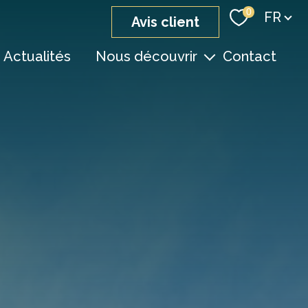
Langue
0
FR
avis client
Actualités
Nous découvrir
Contact
nos agences
notre équipe
devenir consultant