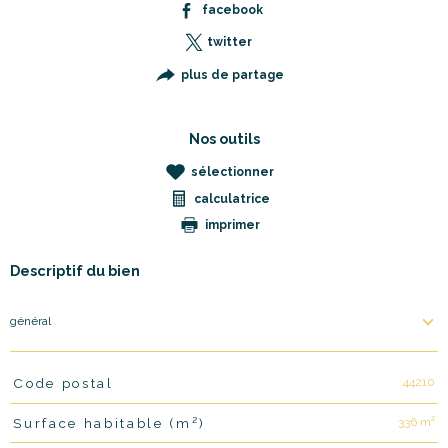
facebook
twitter
plus de partage
Nos outils
sélectionner
calculatrice
imprimer
Descriptif du bien
général
44210
Code postal
TRAD_PAMPERO_Caracteristique
Valeurs
336 m²
Surface habitable (m²)