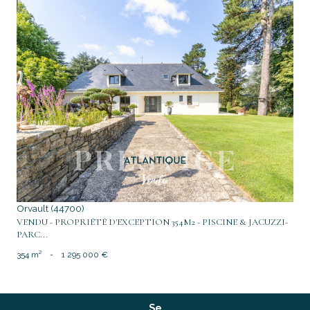
voir le bien
Orvault (44700)
VENDU - PROPRIÉTÉ D'EXCEPTION 354M2 - PISCINE & JACUZZI-
PARC...
354 m²
-
1 295 000 €
Se