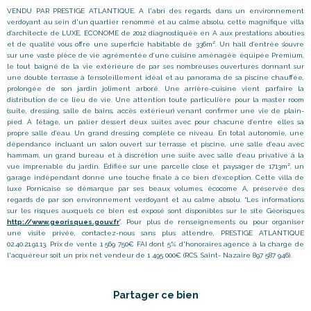
VENDU
PAR
PRESTIGE
ATLANTIQUE. A l'abri des regards, d
ans un environnement
verdoyant au sein d'un quartier renommé et au calme absolu, cette magnifique villa
d’architecte de LUXE, ÉCONOME de 2012 diagnostiquée en A aux prestations abouties
et de qualité vous offre une superficie habitable de 336m². Un hall d’entrée s’ouvre
sur une vaste pièce de vie agrémentée d’une cuisine aménagée équipée Premium,
le tout baigné de la vie extérieure de par ses nombreuses ouvertures donnant sur
une double terrasse à l’ensoleillement idéal et au panorama de sa piscine chauffée,
prolongée de son jardin joliment arboré. Une arrière-cuisine vient parfaire la
distribution de ce lieu de vie. Une attention toute particulière pour la master room
(suite, dressing, salle de bains, accès extérieur) venant confirmer une vie de plain-
pied. À l’étage, un palier dessert deux suites avec pour chacune d’entre elles sa
propre salle d’eau. Un grand dressing complète ce niveau. En total autonomie, une
dépendance incluant un salon ouvert sur terrasse et piscine, une salle d’eau avec
hammam, un grand bureau et à discrétion une suite avec salle d’eau privative à la
vue imprenable du jardin. Édifiée sur une parcelle close et paysager de 1713m², un
garage indépendant donne une touche finale à ce bien d’exception.
Cette
villa
de
luxe
Pornicaise
se
démarque
par
ses
beaux
volumes
,
écocome
A
,
préservée
des
regards
de
par
son
environnement
verdoyant
et
au
calme
absolu
.
“Les informations
sur les risques auxquels ce bien est exposé sont disponibles sur le site Géorisques
http://www.georisques.gouv.fr
”. Pour plus de renseignements ou pour organiser
une visite privée, contactez-nous sans plus attendre, PRESTIGE ATLANTIQUE
02.40.21.91.13. Prix de vente 1 569 750€ FAI dont 5% d'honoraires agence à la charge de
l'acquéreur soit un prix net vendeur de 1 495 000€ (RCS. Saint- Nazaire 897 587 946).
Partager ce bien