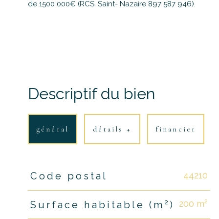
de 1500 000€ (RCS. Saint- Nazaire 897 587 946).
Descriptif du bien
général
détails +
financier
44210
Code postal
TRAD_PAMPERO_Caracteristique
Valeurs
200 m²
Surface habitable (m²)