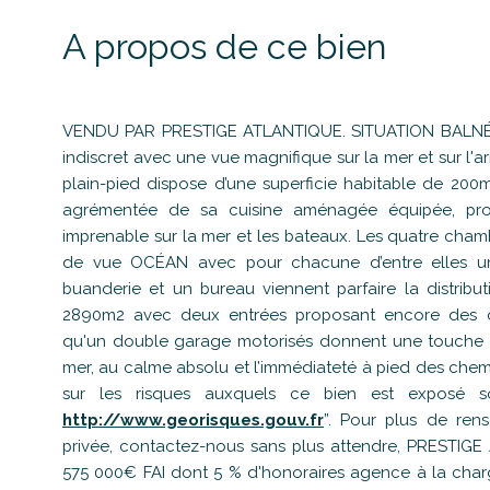
A propos de ce bien
VENDU PAR PRESTIGE ATLANTIQUE. SITUATION BALNÉAIR
indiscret avec une vue magnifique sur la mer et sur l'arr
plain-pied dispose d’une superficie habitable de 200m
agrémentée de sa cuisine aménagée équipée, pro
imprenable sur la mer et les bateaux. Les quatre chamb
de vue OCÉAN avec pour chacune d’entre elles un 
buanderie et un bureau viennent parfaire la distribu
2890m2 avec deux entrées proposant encore des op
qu'un double garage motorisés donnent une touche fi
mer, au calme absolu et l’immédiateté à pied des chemi
sur les risques auxquels ce bien est exposé so
http://www.georisques.gouv.fr
”. Pour plus de ren
privée, contactez-nous sans plus attendre, PRESTIGE 
575 000€ FAI dont 5 % d'honoraires agence à la charg