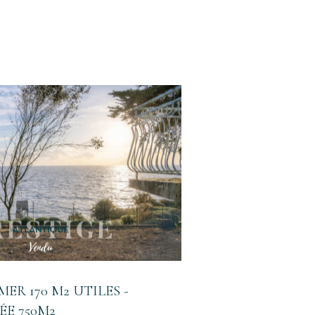
voir le bien
ER 170 M2 UTILES -
ÉE 750M2