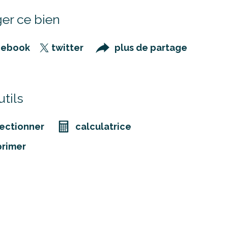
er ce bien
cebook
twitter
plus de partage
tils
ectionner
calculatrice
primer