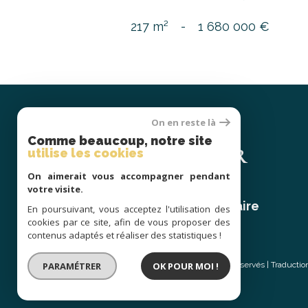
217 m²
-
1 680 000 €
On en reste là
Se
Comme beaucoup, notre site
CONNECTER
utilise les cookies
On aimerait vous accompagner pendant
votre visite.
espace propriétaire
En poursuivant, vous acceptez l'utilisation des
cookies par ce site, afin de vous proposer des
contenus adaptés et réaliser des statistiques !
© 2026 | Tous droits réservés | Traducti
PARAMÉTRER
OK POUR MOI !