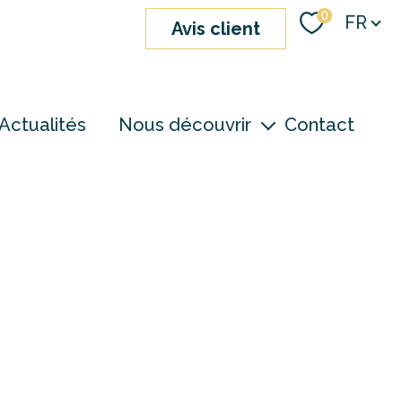
Langue
0
FR
avis client
Actualités
Nous découvrir
Contact
nos agences
notre équipe
devenir consultant