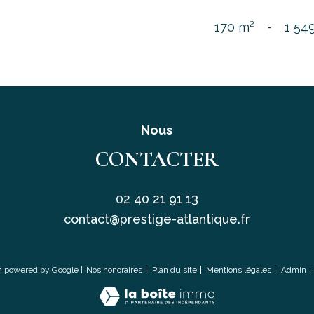
170 m²
-
1 54
Nous
CONTACTER
02 40 21 91 13
contact@prestige-atlantique.fr
on powered by Google |
Nos honoraires
Plan du site
Mentions légales
Admin