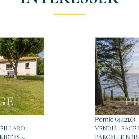
Pornic (44210)
EILLARD -
VENDU - FACE M
ÉTÉS -...
PARCELLE BOIS