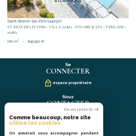
Saint-Brevin-les-Pins (44250)
ST BREVIN LES PINS - VILLA 160M2 - PISCINE & SPA - TERRAIN 1
262M2
160 m²
-
649 950 €
Se
CONNECTER
espace propriétaire
Nous
CONTACTER
On en reste là
02 40 21 91 13
Comme beaucoup, notre site
contact@prestige-atlantique.fr
utilise les cookies
On aimerait vous accompagner pendant