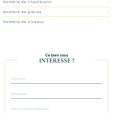
4
Nombre de chambre(s)
8
Nombre de pièces
1
Nombre de niveaux
Ce bien vous
INTÉRESSE ?
Nom
Fieldset
*
par
défaut
email
*
Téléphone
*