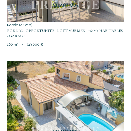
Pornic (44210)
PORNIC - OPPORTUNITÉ - LOFT VUE MER - 160M2 HABITABLES
- GARAGE
160 m²
-
749 000 €
voir le bien