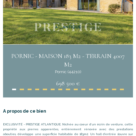
PORNIC - MAISON 183 M2 - TERRAIN 4007
M2
Pornic (44210)
698 500 €
A propos de ce bien
EXCLUSIVITÉ - PRESTIGE ATLANTIQUE. Nichée au coeur d
’
un écrin de verdure, cette
propriété aux pierres apparentes, entièrement rénovée avec des prestations
abouties, développe une superficie habitable de 183m2. Un hall d’entrée s’ouvre sur