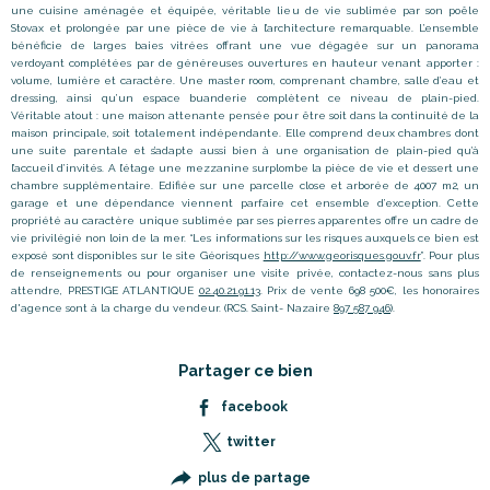
une cuisine aménagée et équipée, véritable lieu de vie sublimée par son poêle
Stovax et prolongée par une pièce de vie à l
’
architecture remarquable. L
’
ensemble
bénéficie de larges baies vitrées offrant une vue dégagée sur un panorama
verdoyant complétées par de généreuses ouvertures en hauteur venant apporter :
volume, lumière et caractère. Une master room, comprenant chambre, salle d’eau et
dressing, ainsi qu’un espace buanderie complètent ce niveau de plain-pied.
Véritable atout : une maison attenante pensée pour être soit dans la continuité de la
maison principale, soit totalement indépendante. Elle comprend deux chambres dont
une suite parentale et s’adapte aussi bien à une organisation de plain-pied qu’à
l’accueil d’invités. A l’étage une mezzanine surplombe la pièce de vie et dessert une
chambre supplémentaire. Edifiée sur une parcelle close et arborée de 4007 m2, un
garage et une dépendance viennent parfaire cet ensemble d’exception. Cette
propriété au caractère unique sublimée par ses pierres apparentes offre un cadre de
vie privilégié non loin de la mer. “Les informations sur les risques auxquels ce bien est
exposé sont disponibles sur le site Géorisques
http://www.georisques.gouv.fr
”. Pour plus
de renseignements ou pour organiser une visite privée, contactez-nous sans plus
attendre, PRESTIGE ATLANTIQUE
02.40.21.91.13
. Prix de vente 698 500€, les honoraires
d'agence sont à la charge du vendeur. (RCS. Saint- Nazaire
897 587 946
).
Partager ce bien
facebook
twitter
plus de partage