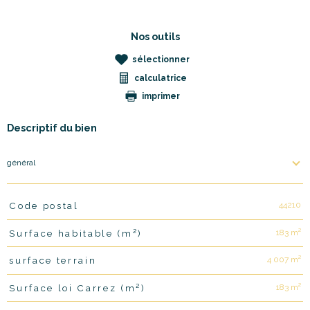
Nos outils
sélectionner
calculatrice
imprimer
Descriptif du bien
général
44210
Code postal
TRAD_PAMPERO_Caracteristique
Valeurs
183 m²
Surface habitable (m²)
4 007 m²
surface terrain
183 m²
Surface loi Carrez (m²)