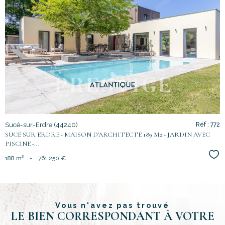
voir le
bien
Sucé-sur-Erdre (44240)
Réf : 772
SUCÉ SUR ERDRE - MAISON D'ARCHITECTE 189 M2 - JARDIN AVEC
PISCINE -...
Sél
188 m²
-
761 250 €
Vous n'avez pas trouvé
LE BIEN CORRESPONDANT À VOTRE