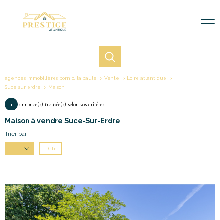
agences immobilières pornic, la baule
Vente
Loire atlantique
Suce sur erdre
Maison
1
annonce(s) trouvée(s) selon vos critères
Maison à vendre Suce-Sur-Erdre
Trier par
Date
Prix