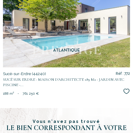
voir le
bien
Sucé-sur-Erdre (44240)
Réf : 772
SUCÉ SUR ERDRE - MAISON D'ARCHITECTE 189 M2 - JARDIN AVEC
PISCINE -...
Sél
188 m²
-
761 250 €
Vous n'avez pas trouvé
LE BIEN CORRESPONDANT À VOTRE