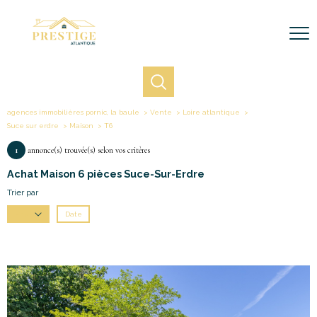
agences immobilières pornic, la baule
Vente
Loire atlantique
Suce sur erdre
Maison
T6
1
annonce(s) trouvée(s) selon vos critères
Achat Maison 6 pièces Suce-Sur-Erdre
Trier par
Date
Prix