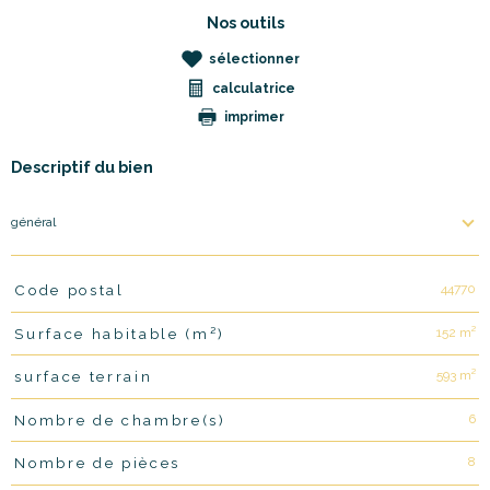
Nos outils
sélectionner
calculatrice
imprimer
Descriptif du bien
général
44770
Code postal
TRAD_PAMPERO_Caracteristique
Valeurs
152 m²
Surface habitable (m²)
593 m²
surface terrain
6
Nombre de chambre(s)
8
Nombre de pièces