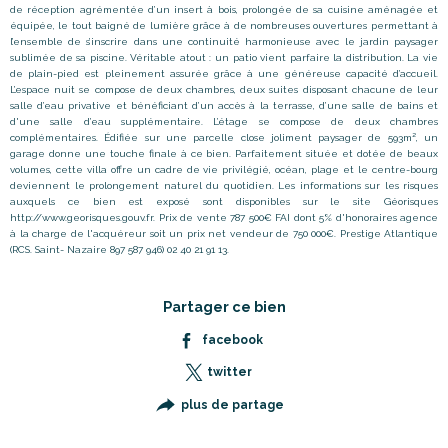
de réception agrémentée d
’
un insert à bois, prolongée de sa cuisine aménagée et
équipée, le tout baigné de lumière grâce à de nombreuses ouvertures permettant à
l
’
ensemble de s
’
inscrire dans une continuité harmonieuse avec le jardin paysager
sublimée de sa piscine. Véritable atout : un patio vient parfaire la distribution. La vie
de plain-pied est pleinement assurée grâce à une généreuse capacité d
’
accueil.
L
’
espace nuit se compose de deux chambres, deux suites disposant chacune de leur
salle d’eau privative et bénéficiant d’un accès à la terrasse, d’une salle de bains et
d'une salle d’eau supplémentaire. L’étage se compose de deux chambres
complémentaires. Édifiée sur une parcelle close joliment paysager de 593m², un
garage donne une touche finale à ce bien. Parfaitement située et dotée de beaux
volumes, cette villa offre un cadre de vie privilégié, océan, plage et le centre-bourg
deviennent le prolongement naturel du quotidien. Les informations sur les risques
auxquels ce bien est exposé sont disponibles sur le site Géorisques
http://www.georisques.gouv.fr. Prix de vente 787 500€ FAI dont 5% d'honoraires agence
à la charge de l'acquéreur soit un prix net vendeur de 750 000€. Prestige Atlantique
(RCS. Saint- Nazaire 897 587 946) 02 40 21 91 13.
Partager ce bien
facebook
twitter
plus de partage