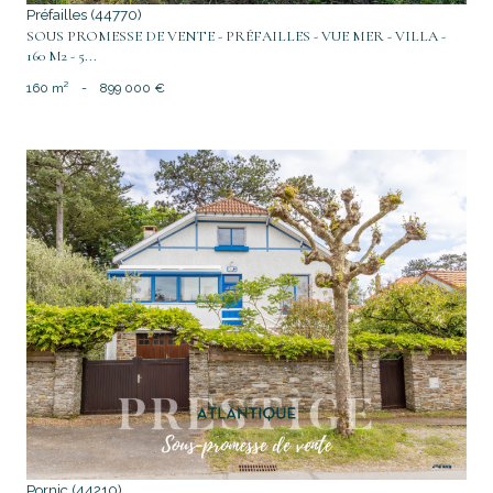
Préfailles (44770)
SOUS PROMESSE DE VENTE - PRÉFAILLES - VUE MER - VILLA -
160 M2 - 5...
160 m²
-
899 000 €
voir le bien
Pornic (44210)