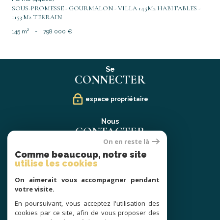
SOUS-PROMESSE - GOURMALON - VILLA 145M2 HABITABLES -
1153 M2 TERRAIN
145 m²
-
798 000 €
Se
CONNECTER
espace propriétaire
Nous
CONTACTER
On en reste là
02 40 21 91 13
Comme beaucoup, notre site
contact@prestige-atlantique.fr
utilise les cookies
On aimerait vous accompagner pendant
Nous
votre visite.
SUIVRE
En poursuivant, vous acceptez l'utilisation des
cookies par ce site, afin de vous proposer des