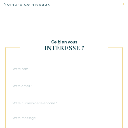
1
Nombre de niveaux
Ce bien vous
INTÉRESSE ?
Nom
Fieldset
*
par
défaut
email
*
Téléphone
*
Message
Fieldset
*
par
défaut