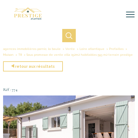
agences immobilières pornic, la baule
Vente
Loire atlantique
Prefailles
Maison
T8
Sous promesse de vente villa 152m2 habitables 593 m2 terrain prestige
retour aux résultats
Réf : 774