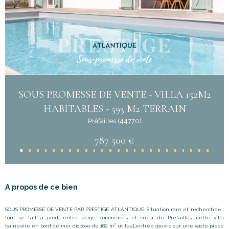
SOUS PROMESSE DE VENTE - VILLA 152M2
HABITABLES - 593 M2 TERRAIN
Préfailles (44770)
787 500 €
A propos de ce bien
SOUS PROMESSE DE VENTE PAR PRESTIGE ATLANTIQUE. Situation rare et recherchée :
tout se fait à pied, entre plage, commerces et cœur de Préfailles, cette villa
balnéaire en bord de mer dispose de 182 m² utiles.L
’
entrée s’ouvre sur une vaste pièce