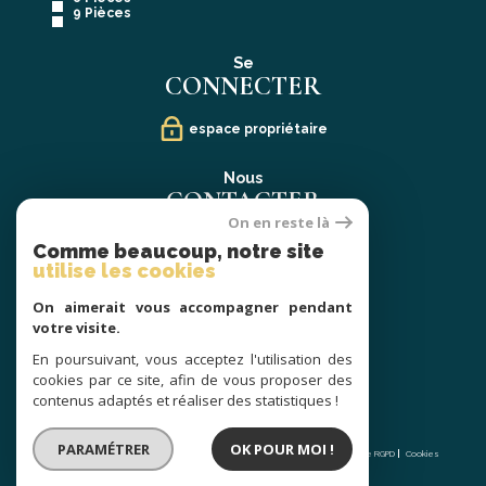
9 Pièces
Se
CONNECTER
espace propriétaire
Nous
CONTACTER
On en reste là
02 40 21 91 13
Comme beaucoup, notre site
contact@prestige-atlantique.fr
utilise les cookies
On aimerait vous accompagner pendant
Nous
votre visite.
SUIVRE
En poursuivant, vous acceptez l'utilisation des
cookies par ce site, afin de vous proposer des
contenus adaptés et réaliser des statistiques !
© 2026 | Tous droits réservés | Traduction powered by Google |
PARAMÉTRER
OK POUR MOI !
Nos honoraires
Plan du site
Mentions légales
Admin
Partenaires
Politique RGPD
Cookies