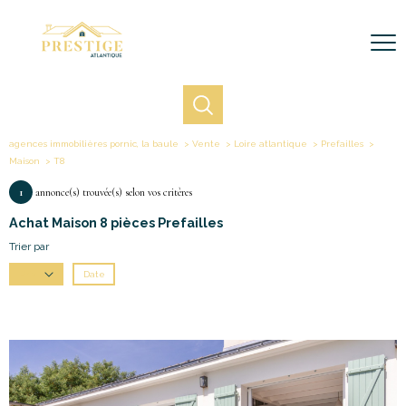
agences immobilières pornic, la baule
Vente
Loire atlantique
Prefailles
Maison
T8
1
annonce(s) trouvée(s) selon vos critères
Achat Maison 8 pièces Prefailles
Trier par
Date
Prix