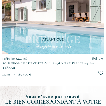
voir le
bien
Préfailles (44770)
Réf : 774
SOUS PROMESSE DE VENTE - VILLA 152M2 HABITABLES - 593 M2
TERRAIN
Sél
152 m²
-
787 500 €
Vous n'avez pas trouvé
LE BIEN CORRESPONDANT À VOTRE