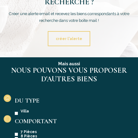
RECHERCHE ?
Créer une alerte email et recevez les biens correspondants à votre
recherche dans votre boîte mail !
créer l'alerte
Mais aussi
NOUS POUVONS VOUS PROPOSER
D'AUTRES BIENS
DU TYPE
Villa
COMPORTANT
7 Pièces
8 Pièces