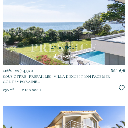
voir le
bien
Préfailles (44770)
Réf : 678
SOUS OFFRE - PRÉFAILLES - VILLA D'EXCEPTION FACE MER
CONTEMPORAINE...
Sél
256 m²
-
2 100 000 €