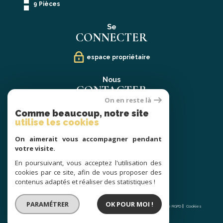
9 Pièces
Se
CONNECTER
espace propriétaire
Nous
CONTACTER
On en reste là
02 40 21 91 13
Comme beaucoup, notre site
contact@prestige-atlantique.fr
utilise les cookies
On aimerait vous accompagner pendant
Nous
votre visite.
SUIVRE
En poursuivant, vous acceptez l'utilisation des
cookies par ce site, afin de vous proposer des
contenus adaptés et réaliser des statistiques !
© 2026 | Tous droits réservés | Traduction powered by Google |
PARAMÉTRER
OK POUR MOI !
Nos honoraires
Plan du site
Mentions légales
Admin
Partenaires
Politique RGPD
Cookies