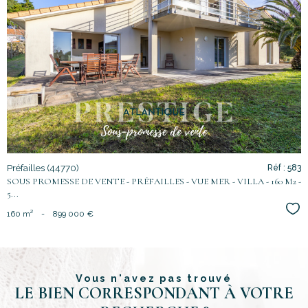
voir le
bien
Préfailles (44770)
Réf : 583
SOUS PROMESSE DE VENTE - PRÉFAILLES - VUE MER - VILLA - 160 M2 -
5...
Sél
160 m²
-
899 000 €
Vous n'avez pas trouvé
LE BIEN CORRESPONDANT À VOTRE