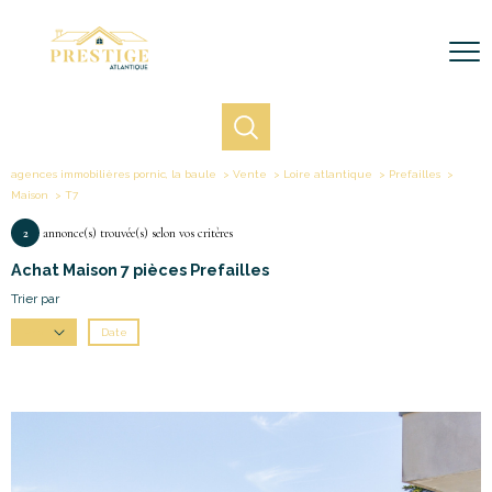
agences immobilières pornic, la baule
Vente
Loire atlantique
Prefailles
Maison
T7
2
annonce(s) trouvée(s) selon vos critères
Achat Maison 7 pièces Prefailles
Trier par
Date
Prix