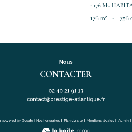
- 176 M2 HABITAB
176 m²
-
756 
Nous
CONTACTER
02 40 21 91 13
contact@prestige-atlantique.fr
on powered by Google |
Nos honoraires
Plan du site
Mentions légales
Admin