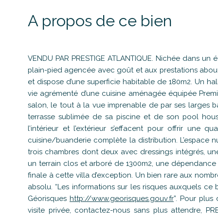
A propos de ce bien
VENDU PAR PRESTIGE ATLANTIQUE. Nichée dans un écri
plain-pied agencée avec goût et aux prestations about
et dispose d’une superficie habitable de 180m2. Un hal
vie agrémenté d’une cuisine aménagée équipée Premiu
salon, le tout à la vue imprenable de par ses larges b
terrasse sublimée de sa piscine et de son pool house
l’intérieur et l’extérieur s’effacent pour offrir une q
cuisine/buanderie complète la distribution. L’espace n
trois chambres dont deux avec dressings intégrés, une 
un terrain clos et arboré de 1300m2, une dépendanc
finale à cette villa d’exception. Un bien rare aux nomb
absolu. “Les informations sur les risques auxquels ce b
Géorisques
http://www.georisques.gouv.fr
”. Pour plu
visite privée, contactez-nous sans plus attendre, PR