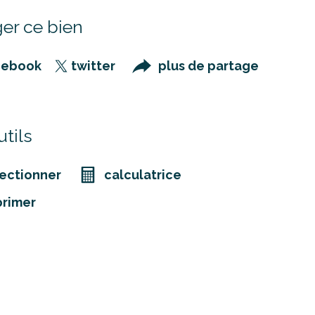
er ce bien
cebook
twitter
plus de partage
tils
ectionner
calculatrice
primer