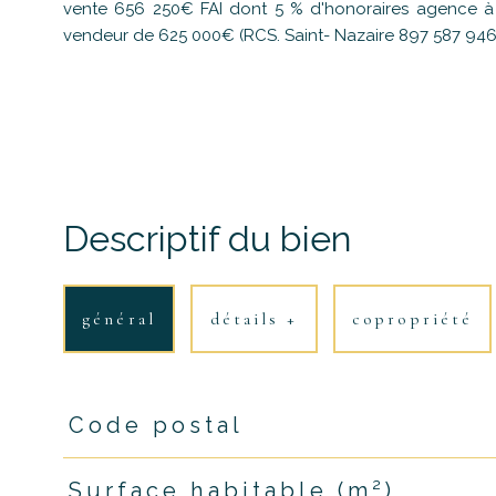
vente 656 250€ FAI dont 5 % d'honoraires agence à l
vendeur de 625 000€ (RCS. Saint- Nazaire 897 587 946
Descriptif du bien
général
détails +
copropriété
Code postal
TRAD_PAMPERO_Caracteristique
Valeurs
Surface habitable (m²)