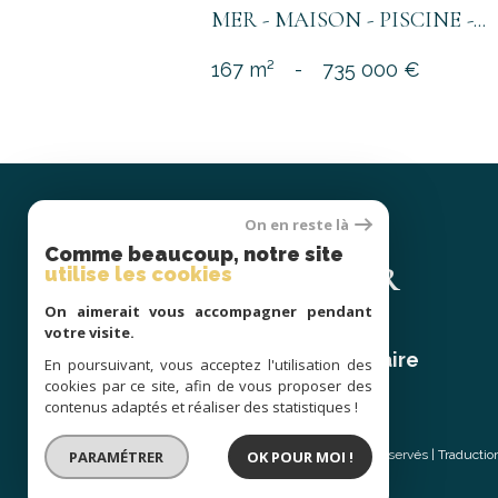
MER - MAISON - PISCINE -...
167 m²
-
735 000 €
On en reste là
Se
Comme beaucoup, notre site
CONNECTER
utilise les cookies
On aimerait vous accompagner pendant
votre visite.
espace propriétaire
En poursuivant, vous acceptez l'utilisation des
cookies par ce site, afin de vous proposer des
contenus adaptés et réaliser des statistiques !
© 2026 | Tous droits réservés | Traducti
PARAMÉTRER
OK POUR MOI !