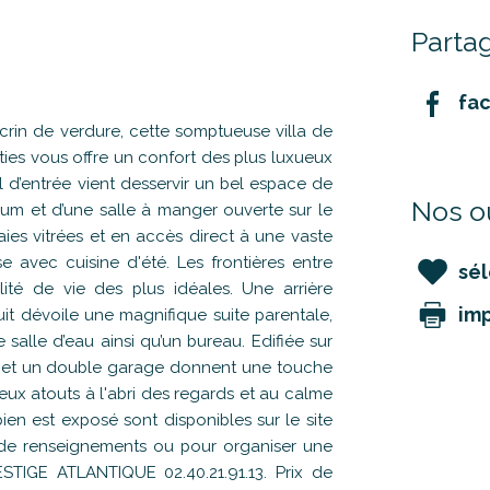
Partag
fa
n de verdure, cette somptueuse villa de
ies vous offre un confort des plus luxueux
l d’entrée vient desservir un bel espace de
Nos ou
m et d’une salle à manger ouverte sur le
aies vitrées et en accès direct à une vaste
 avec cuisine d'été. Les frontières entre
sél
ualité de vie des plus idéales. Une arrière
im
uit dévoile une magnifique suite parentale,
salle d’eau ainsi qu’un bureau. Edifiée sur
e et un double garage donnent une touche
reux atouts à l'abri des regards et au calme
ien est exposé sont disponibles sur le site
s de renseignements ou pour organiser une
ESTIGE ATLANTIQUE 02.40.21.91.13. Prix de