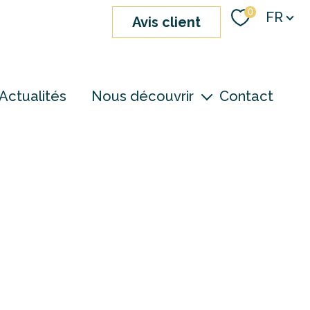
Langue
0
FR
avis client
Actualités
Nous découvrir
Contact
nos agences
notre équipe
devenir consultant