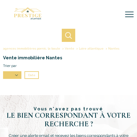
agences immobilières pornic, la baule
Vente
Loire atlantique
Nantes
Vente immobilière Nantes
Trier par
Date
Prix
Vous n'avez pas trouvé
LE BIEN CORRESPONDANT À VOTRE
RECHERCHE ?
Créer une alerte email et recevez les biens correspondants à votre