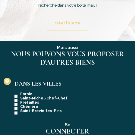
recherche dans votre boîte mail !
créer l'alerte
Mais aussi
NOUS POUVONS VOUS PROPOSER
D'AUTRES BIENS
DANS LES VILLES
Pornic
Saint-Michel-Chef-Chef
Préfailles
Chéméré
Saint-Brevin-les-Pins
Se
CONNECTER