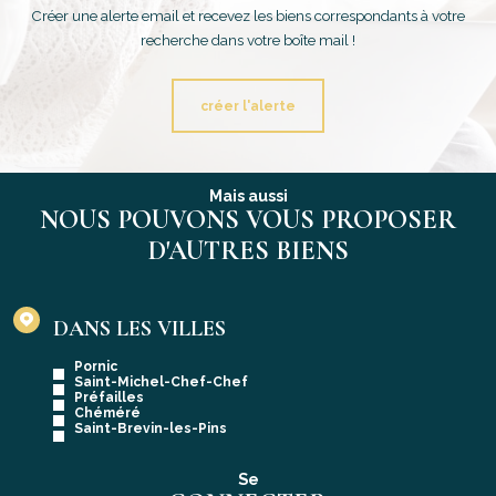
Créer une alerte email et recevez les biens correspondants à votre
recherche dans votre boîte mail !
créer l'alerte
Mais aussi
NOUS POUVONS VOUS PROPOSER
D'AUTRES BIENS
DANS LES VILLES
Pornic
Saint-Michel-Chef-Chef
Préfailles
Chéméré
Saint-Brevin-les-Pins
Se