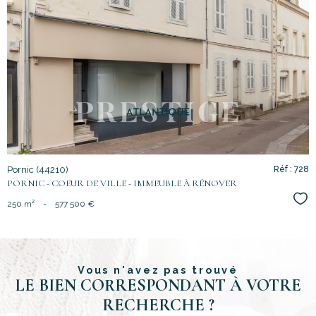
voir le
bien
Pornic (44210)
Réf : 728
PORNIC - COEUR DE VILLE - IMMEUBLE À RÉNOVER
Sél
250 m²
-
577 500 €
Vous n'avez pas trouvé
LE BIEN CORRESPONDANT À VOTRE
RECHERCHE ?