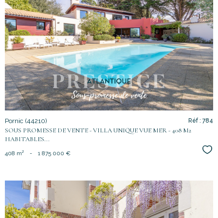
voir le
bien
Pornic (44210)
Réf : 784
SOUS PROMESSE DE VENTE - VILLA UNIQUE VUE MER - 408 M2
HABITABLES...
Sél
408 m²
-
1 875 000 €