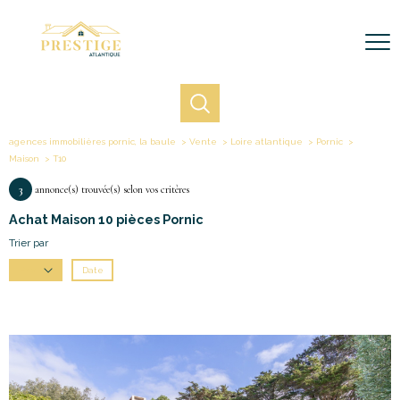
agences immobilières pornic, la baule
Vente
Loire atlantique
Pornic
Maison
T10
3
annonce(s) trouvée(s) selon vos critères
Achat Maison 10 pièces Pornic
Trier par
Date
Prix