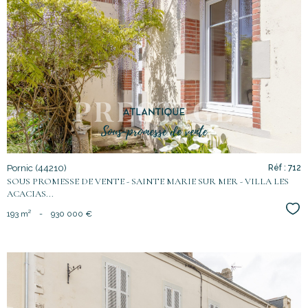
voir le
bien
Pornic (44210)
Réf : 712
SOUS PROMESSE DE VENTE - SAINTE MARIE SUR MER - VILLA LES
ACACIAS...
Sél
193 m²
-
930 000 €