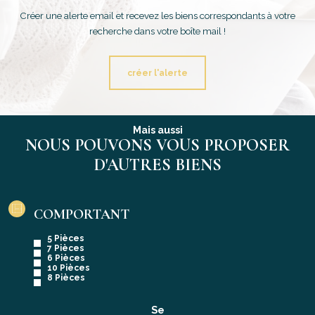
Créer une alerte email et recevez les biens correspondants à votre
recherche dans votre boîte mail !
créer l'alerte
Mais aussi
NOUS POUVONS VOUS PROPOSER
D'AUTRES BIENS
COMPORTANT
5 Pièces
7 Pièces
6 Pièces
10 Pièces
8 Pièces
Se