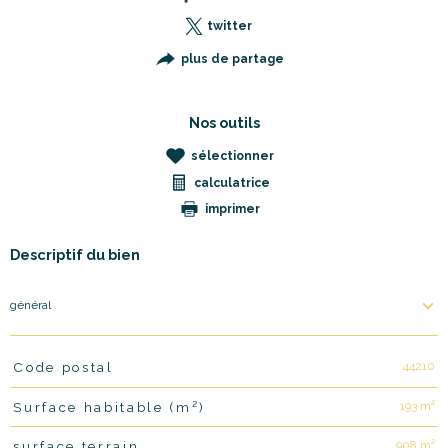
twitter
plus de partage
Nos outils
sélectionner
calculatrice
imprimer
Descriptif du bien
général
44210
Code postal
TRAD_PAMPERO_Caracteristique
Valeurs
193 m²
Surface habitable (m²)
908 m²
surface terrain