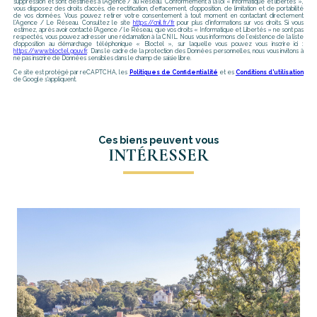
suppression et sont destinées à l'Agence / au Réseau. Conformément à la loi « informatique et libertés »,
vous disposez des droits d’accès, de rectification, d’effacement, d’opposition, de limitation et de portabilité
de vos données. Vous pouvez retirer votre consentement à tout moment en contactant directement
l’Agence / Le Réseau. Consultez le site
https://cnil.fr/fr
pour plus d’informations sur vos droits. Si vous
estimez, après avoir contacté l'Agence / le Réseau, que vos droits « Informatique et Libertés » ne sont pas
respectés, vous pouvez adresser une réclamation à la CNIL. Nous vous informons de l’existence de la liste
d'opposition au démarchage téléphonique « Bloctel », sur laquelle vous pouvez vous inscrire ici :
https://www.bloctel.gouv.fr
. Dans le cadre de la protection des Données personnelles, nous vous invitons à
ne pas inscrire de Données sensibles dans le champ de saisie libre.
Ce site est protégé par reCAPTCHA, les
Politiques de Confidentialité
et es
Conditions d'utilisation
de Google s'appliquent.
Ces biens peuvent vous
INTÉRESSER