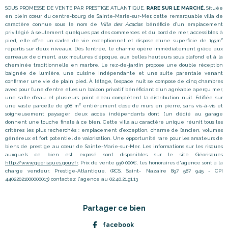
SOUS PROMESSE DE VENTE PAR PRESTIGE ATLANTIQUE.
RARE SUR LE MARCHÉ.
Située
en plein cœur du centre-bourg de Sainte-Marie-sur-Mer, cette remarquable villa de
caractère connue sous le nom de
Villa des Acacias
bénéficie d
’
un emplacement
privilégié à seulement quelques pas des commerces et du bord de mer, accessibles à
pied, elle offre un cadre de vie exceptionnel et dispose d
’
une superficie de 193m²
répartis sur deux niveaux. Dès l
’
entrée, le charme opère immédiatement grâce aux
carreaux de ciment, aux moulures d’époque, aux belles hauteurs sous plafond et à la
cheminée traditionnelle en marbre. Le rez-de-jardin propose une double réception
baignée de lumière, une cuisine indépendante et une suite parentale venant
confirmer une vie de plain pied. À l’étage, l
’
espace nuit se compose de cinq chambres
avec pour l
’
une d’entre elles un balcon privatif bénéficiant d’un agréable aperçu mer,
une salle d’eau et plusieurs point d’eau complètent la distribution nuit. Édifiée sur
une vaste parcelle de 908 m² entièrement close de murs en pierre, sans vis-à-vis et
soigneusement paysager, deux accès indépendants dont l
’
un dédié au garage
donnent une touche finale à ce bien. Cette villa au caractère unique réunit tous les
critères les plus recherchés : emplacement d
’
exception, charme de l
’
ancien, volumes
généreux et fort potentiel de valorisation. Une opportunité rare pour les amateurs de
biens de prestige au cœur de Sainte-Marie-sur-Mer. Les informations sur les risques
auxquels ce bien est exposé sont disponibles sur le site Géorisques
http://www.georisques.gouv.fr
. Prix de vente 930 000€, les honoraires d'agence sont à la
charge vendeur. Prestige-Atlantique. (RCS. Saint- Nazaire 897 587 945 - CPI
44022021000000013) contactez l'agence au 02.40.21.91.13
Partager ce bien
facebook