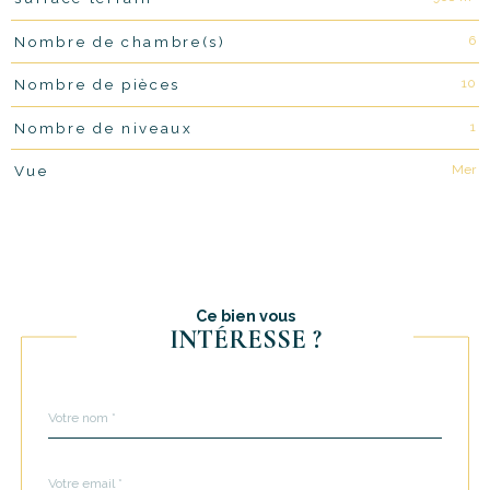
6
Nombre de chambre(s)
10
Nombre de pièces
1
Nombre de niveaux
Mer
Vue
Ce bien vous
INTÉRESSE ?
Nom
Fieldset
*
par
défaut
email
*